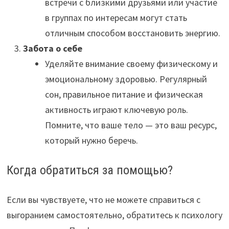
встречи с близкими друзьями или участие
в группах по интересам могут стать
отличным способом восстановить энергию.
Забота о себе
Уделяйте внимание своему физическому и
эмоциональному здоровью. Регулярный
сон, правильное питание и физическая
активность играют ключевую роль.
Помните, что ваше тело — это ваш ресурс,
который нужно беречь.
Когда обратиться за помощью?
Если вы чувствуете, что не можете справиться с
выгоранием самостоятельно, обратитесь к психологу