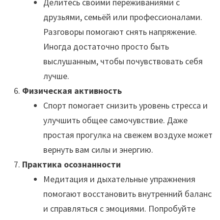
Делитесь своими переживаниями с
друзьями, семьёй или профессионалами.
Разговоры помогают снять напряжение.
Иногда достаточно просто быть
выслушанным, чтобы почувствовать себя
лучше.
Физическая активность
Спорт помогает снизить уровень стресса и
улучшить общее самочувствие. Даже
простая прогулка на свежем воздухе может
вернуть вам силы и энергию.
Практика осознанности
Медитация и дыхательные упражнения
помогают восстановить внутренний баланс
и справляться с эмоциями. Попробуйте