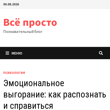
Перейти
09.08.2026
к
содержимому
Всё просто
Познавательный блог
МЕНЮ
ПСИХОЛОГИЯ
Эмоциональное
выгорание: как распознать
и справиться