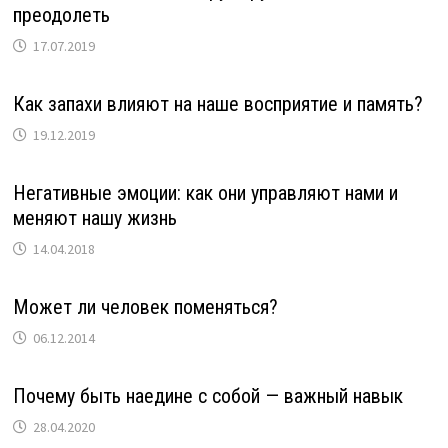
преодолеть
17.07.2019
Как запахи влияют на наше восприятие и память?
19.12.2019
Негативные эмоции: как они управляют нами и
меняют нашу жизнь
14.04.2018
Может ли человек поменяться?
06.12.2014
Почему быть наедине с собой — важный навык
28.04.2020