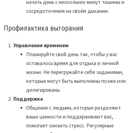
начать день с нескольких минут тишины и
сосредоточения на своём дыхании.
Профилактика выгорания
Управление временем
Планируйте свой день так, чтобы у вас
оставалось время для отдыха и личной
жизни. Не перегружайте себя заданиями,
которые могут быть выполнены позже или
делегированы.
Поддержка
Общение с людьми, которые разделяют
ваши ценности и поддерживают вас,
помогает снизить стресс. Регулярные