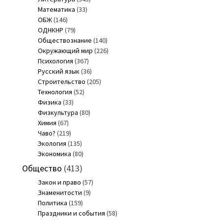
Математика
(33)
ОБЖ
(146)
ОДНКНР
(79)
Обществознание
(140)
Окружающий мир
(226)
Психология
(367)
Русский язык
(36)
Строительство
(205)
Технология
(52)
Физика
(33)
Физкультура
(80)
Химия
(67)
Чаво?
(219)
Экология
(135)
Экономика
(80)
Общество
(413)
Закон и право
(57)
Знаменитости
(9)
Политика
(159)
Праздники и события
(58)