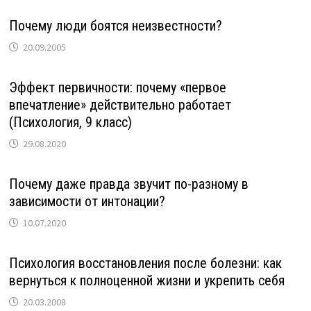
Почему люди боятся неизвестности?
20.09.2005
Эффект первичности: почему «первое
впечатление» действительно работает
(Психология, 9 класс)
29.08.2020
Почему даже правда звучит по-разному в
зависимости от интонации?
10.07.2020
Психология восстановления после болезни: как
вернуться к полноценной жизни и укрепить себя
20.03.2008