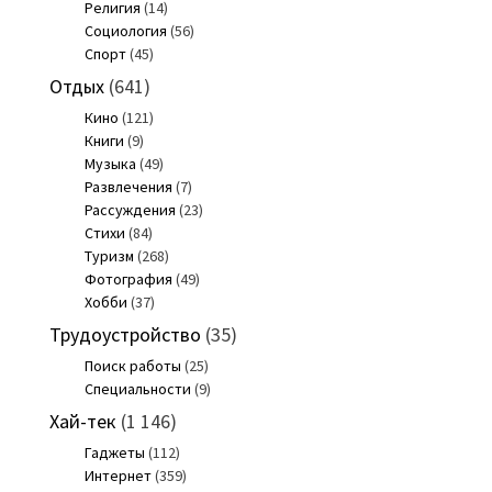
Религия
(14)
Социология
(56)
Спорт
(45)
Отдых
(641)
Кино
(121)
Книги
(9)
Музыка
(49)
Развлечения
(7)
Рассуждения
(23)
Стихи
(84)
Туризм
(268)
Фотография
(49)
Хобби
(37)
Трудоустройство
(35)
Поиск работы
(25)
Специальности
(9)
Хай-тек
(1 146)
Гаджеты
(112)
Интернет
(359)