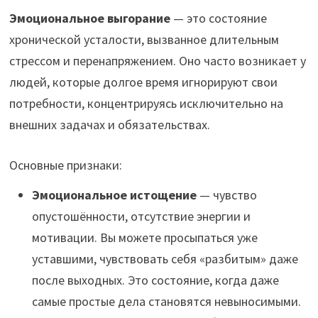
Эмоциональное выгорание
— это состояние
хронической усталости, вызванное длительным
стрессом и перенапряжением. Оно часто возникает у
людей, которые долгое время игнорируют свои
потребности, концентрируясь исключительно на
внешних задачах и обязательствах.
Основные признаки:
Эмоциональное истощение
— чувство
опустошённости, отсутствие энергии и
мотивации. Вы можете просыпаться уже
уставшими, чувствовать себя «разбитым» даже
после выходных. Это состояние, когда даже
самые простые дела становятся невыносимыми.