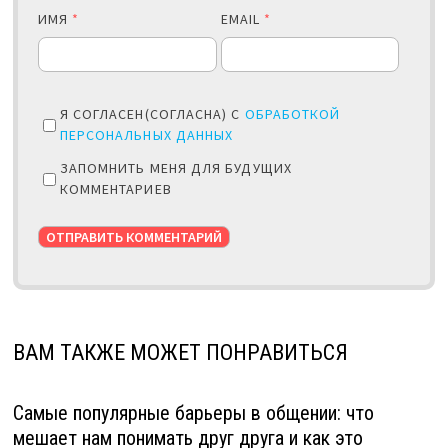
ИМЯ
*
EMAIL
*
Я СОГЛАСЕН(СОГЛАСНА) С
ОБРАБОТКОЙ
ПЕРСОНАЛЬНЫХ ДАННЫХ
ЗАПОМНИТЬ МЕНЯ ДЛЯ БУДУЩИХ
КОММЕНТАРИЕВ
ВАМ ТАКЖЕ МОЖЕТ ПОНРАВИТЬСЯ
Самые популярные барьеры в общении: что
мешает нам понимать друг друга и как это