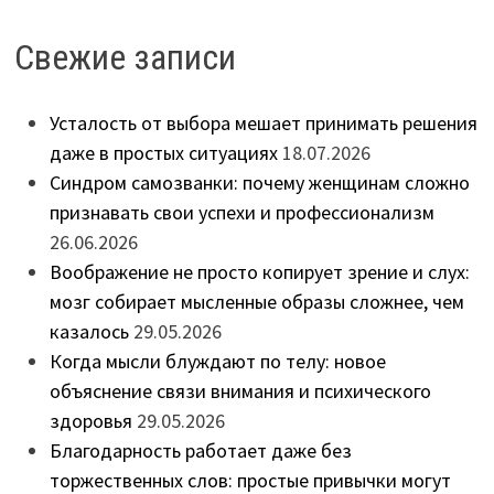
Свежие записи
Усталость от выбора мешает принимать решения
даже в простых ситуациях
18.07.2026
Синдром самозванки: почему женщинам сложно
признавать свои успехи и профессионализм
26.06.2026
Воображение не просто копирует зрение и слух:
мозг собирает мысленные образы сложнее, чем
казалось
29.05.2026
Когда мысли блуждают по телу: новое
объяснение связи внимания и психического
здоровья
29.05.2026
Благодарность работает даже без
торжественных слов: простые привычки могут