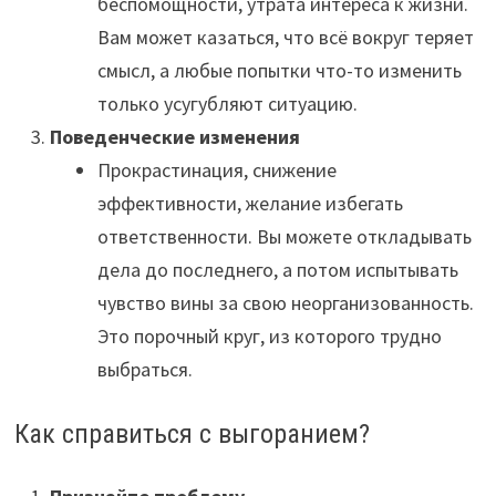
беспомощности, утрата интереса к жизни.
Вам может казаться, что всё вокруг теряет
смысл, а любые попытки что-то изменить
только усугубляют ситуацию.
Поведенческие изменения
Прокрастинация, снижение
эффективности, желание избегать
ответственности. Вы можете откладывать
дела до последнего, а потом испытывать
чувство вины за свою неорганизованность.
Это порочный круг, из которого трудно
выбраться.
Как справиться с выгоранием?