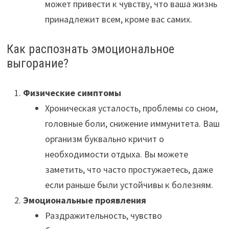
может привести к чувству, что ваша жизнь
принадлежит всем, кроме вас самих.
Как распознать эмоциональное
выгорание?
Физические симптомы
Хроническая усталость, проблемы со сном,
головные боли, снижение иммунитета. Ваш
организм буквально кричит о
необходимости отдыха. Вы можете
заметить, что часто простужаетесь, даже
если раньше были устойчивы к болезням.
Эмоциональные проявления
Раздражительность, чувство