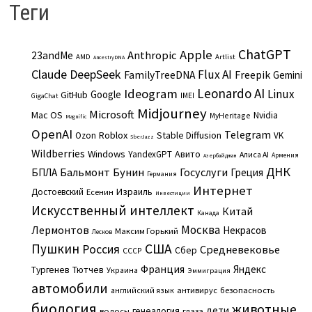
Теги
ChatGPT
Apple
Anthropic
23andMe
AMD
Artlist
AncestryDNA
Claude
DeepSeek
Flux AI
Freepik
FamilyTreeDNA
Gemini
Leonardo AI
Ideogram
Linux
Google
GitHub
IMEI
GigaChat
Midjourney
Microsoft
Mac OS
Nvidia
MyHeritage
Magnific
OpenAI
Telegram
Roblox
Stable Diffusion
Ozon
VK
SberJazz
Wildberries
Windows
Авито
YandexGPT
Алиса AI
Армения
Азербайджан
ДНК
Бальмонт
Бунин
Госуслуги
БПЛА
Греция
Германия
Интернет
Израиль
Достоевский
Есенин
Инвестиции
Искусственный интеллект
Китай
Канада
Москва
Лермонтов
Некрасов
Максим Горький
Лесков
Пушкин
США
Россия
Средневековье
Сбер
СССР
Франция
Яндекс
Тургенев
Тютчев
Украина
Эммиграция
автомобили
английский язык
антивирус
безопасность
биология
животные
дети
генеалогия
волосы
глаза