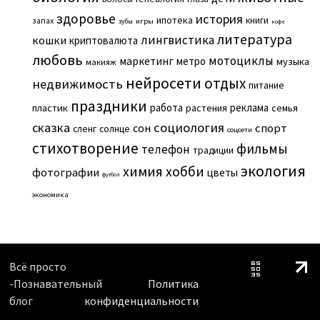
здоровье
история
ипотека
книги
запах
игры
зубы
кофе
литература
лингвистика
кошки
криптовалюта
любовь
мотоциклы
маркетинг
метро
музыка
макияж
нейросети
отдых
недвижимость
питание
праздники
работа
реклама
пластик
растения
семья
сказка
социология
сон
спорт
сленг
солнце
соцсети
стихотворение
фильмы
телефон
традиции
экология
химия
хобби
фотографии
цветы
футбол
экономика
Всё просто
-Познавательный
Политика
блог
конфиденциальности