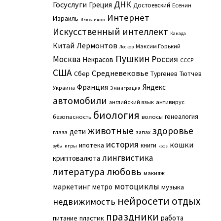
ДНК
Госуслуги
Греция
Достоевский
Есенин
Интернет
Израиль
Инвестиции
Искусственный интеллект
Канада
Китай
Лермонтов
Максим Горький
Лесков
Пушкин
Москва
Россия
Некрасов
СССР
США
Средневековье
Сбер
Тургенев
Тютчев
Франция
Яндекс
Украина
Эммиграция
автомобили
английский язык
антивирус
биология
генеалогия
безопасность
волосы
животные
здоровье
дети
глаза
запах
история
кошки
ипотека
книги
игры
зубы
кофе
лингвистика
криптовалюта
литература
любовь
макияж
мотоциклы
маркетинг
метро
музыка
нейросети
отдых
недвижимость
праздники
работа
питание
пластик