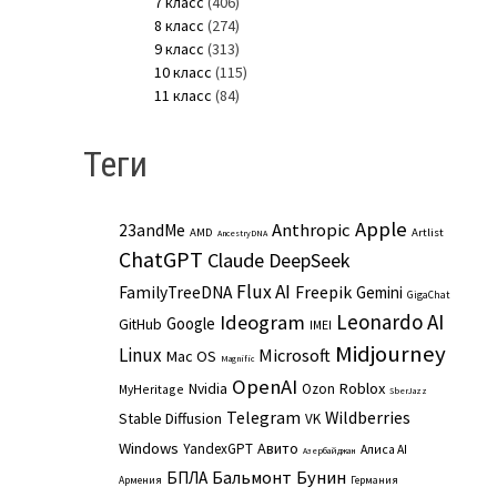
7 класс
(406)
8 класс
(274)
9 класс
(313)
10 класс
(115)
11 класс
(84)
Теги
Apple
Anthropic
23andMe
AMD
Artlist
AncestryDNA
ChatGPT
Claude
DeepSeek
Flux AI
Freepik
FamilyTreeDNA
Gemini
GigaChat
Leonardo AI
Ideogram
Google
GitHub
IMEI
Midjourney
Linux
Microsoft
Mac OS
Magnific
OpenAI
Roblox
Nvidia
Ozon
MyHeritage
SberJazz
Telegram
Wildberries
Stable Diffusion
VK
Windows
Авито
YandexGPT
Алиса AI
Азербайджан
Бальмонт
Бунин
БПЛА
Армения
Германия