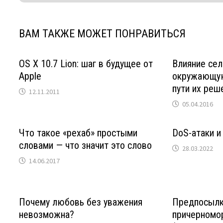
ВАМ ТАКЖЕ МОЖЕТ ПОНРАВИТЬСЯ
OS X 10.7 Lion: шаг в будущее от
Влияние сел
Apple
окружающую
пути их реш
12.11.2011
05.04.2016
Что такое «рехаб» простыми
DoS-атаки и
словами — что значит это слово
28.03.2022
14.06.2017
Почему любовь без уважения
Предпосылк
невозможна?
причерномор