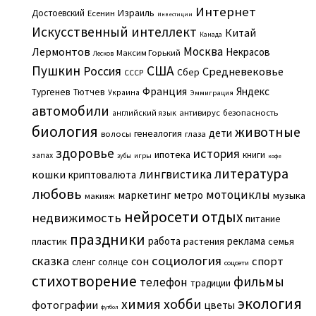
Интернет
Израиль
Достоевский
Есенин
Инвестиции
Искусственный интеллект
Китай
Канада
Москва
Лермонтов
Некрасов
Максим Горький
Лесков
Пушкин
США
Россия
Средневековье
Сбер
СССР
Франция
Яндекс
Тургенев
Тютчев
Украина
Эммиграция
автомобили
английский язык
антивирус
безопасность
биология
животные
дети
генеалогия
волосы
глаза
здоровье
история
ипотека
книги
запах
игры
зубы
кофе
литература
лингвистика
кошки
криптовалюта
любовь
мотоциклы
маркетинг
метро
музыка
макияж
нейросети
отдых
недвижимость
питание
праздники
работа
реклама
пластик
растения
семья
сказка
социология
сон
спорт
сленг
солнце
соцсети
стихотворение
фильмы
телефон
традиции
экология
химия
хобби
фотографии
цветы
футбол