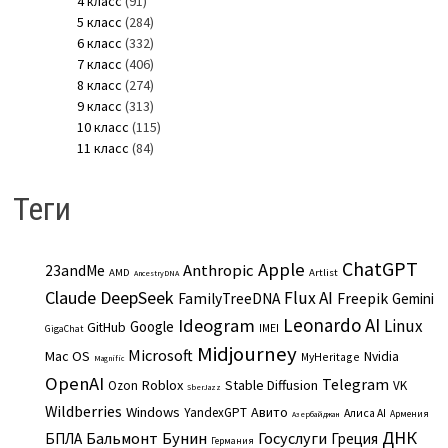
4 класс
(91)
5 класс
(284)
6 класс
(332)
7 класс
(406)
8 класс
(274)
9 класс
(313)
10 класс
(115)
11 класс
(84)
Теги
ChatGPT
Apple
Anthropic
23andMe
AMD
Artlist
AncestryDNA
Claude
DeepSeek
Flux AI
Freepik
FamilyTreeDNA
Gemini
Leonardo AI
Ideogram
Linux
Google
GitHub
IMEI
GigaChat
Midjourney
Microsoft
Mac OS
Nvidia
MyHeritage
Magnific
OpenAI
Telegram
Roblox
Stable Diffusion
Ozon
VK
SberJazz
Wildberries
Windows
Авито
YandexGPT
Алиса AI
Армения
Азербайджан
ДНК
Бальмонт
Бунин
Госуслуги
БПЛА
Греция
Германия