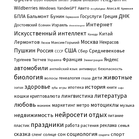
SberJazz
Wildberries
Windows
Авито
YandexGPT
Алиса AI
Армения
Азербайджан
ДНК
Бальмонт
Бунин
Госуслуги
БПЛА
Греция
Германия
Интернет
Израиль
Достоевский
Есенин
Инвестиции
Искусственный интеллект
Китай
Канада
Москва
Лермонтов
Некрасов
Максим Горький
Лесков
Пушкин
США
Россия
Средневековье
Сбер
СССР
Франция
Яндекс
Тургенев
Тютчев
Украина
Эммиграция
автомобили
английский язык
антивирус
безопасность
биология
животные
дети
генеалогия
волосы
глаза
здоровье
история
ипотека
книги
запах
игры
зубы
кофе
литература
лингвистика
кошки
криптовалюта
любовь
мотоциклы
маркетинг
метро
музыка
макияж
нейросети
отдых
недвижимость
питание
праздники
работа
реклама
пластик
растения
семья
сказка
социология
сон
спорт
сленг
солнце
соцсети