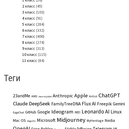
2 класс
(45)
3 класс
(103)
4 класс
(91)
5 класс
(284)
6 класс
(332)
7 класс
(406)
8 класс
(274)
9 класс
(313)
10 класс
(115)
11 класс
(84)
Теги
ChatGPT
Apple
Anthropic
23andMe
AMD
Artlist
AncestryDNA
Claude
DeepSeek
Flux AI
Freepik
FamilyTreeDNA
Gemini
Leonardo AI
Ideogram
Linux
Google
GitHub
IMEI
GigaChat
Midjourney
Microsoft
Mac OS
Nvidia
MyHeritage
Magnific
OpenAI
Telegram
Roblox
Stable Diffusion
Ozon
VK