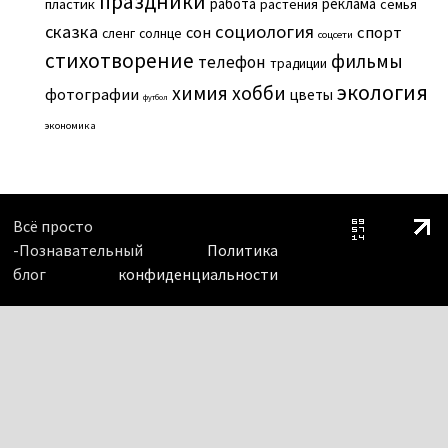
праздники
работа
реклама
пластик
растения
семья
сказка
социология
сон
спорт
сленг
солнце
соцсети
стихотворение
фильмы
телефон
традиции
экология
химия
хобби
фотографии
цветы
футбол
экономика
Всё просто
-Познавательный
Политика
блог
конфиденциальности