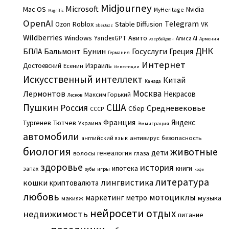
Midjourney
Microsoft
Mac OS
Nvidia
MyHeritage
Magnific
OpenAI
Telegram
Roblox
Stable Diffusion
Ozon
VK
SberJazz
Wildberries
Windows
Авито
YandexGPT
Алиса AI
Армения
Азербайджан
ДНК
Бальмонт
Бунин
Госуслуги
БПЛА
Греция
Германия
Интернет
Израиль
Достоевский
Есенин
Инвестиции
Искусственный интеллект
Китай
Канада
Москва
Лермонтов
Некрасов
Максим Горький
Лесков
Пушкин
США
Россия
Средневековье
Сбер
СССР
Франция
Яндекс
Тургенев
Тютчев
Украина
Эммиграция
автомобили
английский язык
антивирус
безопасность
биология
животные
дети
генеалогия
волосы
глаза
здоровье
история
ипотека
книги
запах
игры
зубы
кофе
литература
лингвистика
кошки
криптовалюта
любовь
мотоциклы
маркетинг
метро
музыка
макияж
нейросети
отдых
недвижимость
питание