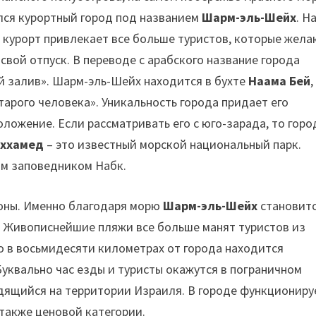
ся курортный город под названием
Шарм-эль-Шейх
. Н
 курорт привлекает все больше туристов, которые жела
свой отпуск. В переводе с арабского название города
й залив». Шарм-эль-Шейх находится в бухте
Наама Бей
,
тарого человека». Уникальность города придает его
ложение. Если рассматривать его с юго-зарада, то горо
оххамед
– это известный морской национальный парк.
ым заповедником Набк.
роны. Именно благодаря морю
Шарм-эль-Шейх
становит
. Живописнейшие пляжи все больше манят туристов из
то в восьмидесяти километрах от города находится
 Буквально час езды и туристы окажутся в пограничном
одящийся на территории Израиля. В городе функциониру
 также ценовой категории.