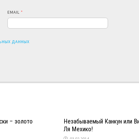
EMAIL
*
ЬНЫХ ДАННЫХ
ски – золото
Незабываемый Канкун или В
Ля Мехико!
03.02.2014