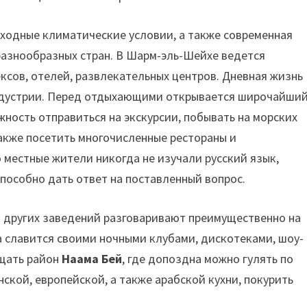
ходные климатические условии, а также современная
разнообразных стран. В Шарм-эль-Шейхе ведется
сов, отелей, развлекательных центров. Дневная жизнь
индустрии. Перед отдыхающими открывается широчайши
ность отправиться на экскурсии, побывать на морских
также посетить многочисленные рестораны и
 местные жители никогда не изучали русский язык,
пособно дать ответ на поставленный вопрос.
и других заведений разговаривают преимущественно на
а славится своими ночными клубами, дискотеками, шоу-
ещать район
Наама Бей
, где допоздна можно гулять по
ской, европейской, а также арабской кухни, покурить