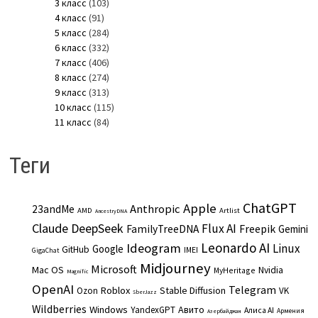
3 класс
(103)
4 класс
(91)
5 класс
(284)
6 класс
(332)
7 класс
(406)
8 класс
(274)
9 класс
(313)
10 класс
(115)
11 класс
(84)
Теги
ChatGPT
Apple
Anthropic
23andMe
AMD
Artlist
AncestryDNA
Claude
DeepSeek
Flux AI
Freepik
FamilyTreeDNA
Gemini
Leonardo AI
Ideogram
Linux
Google
GitHub
IMEI
GigaChat
Midjourney
Microsoft
Mac OS
Nvidia
MyHeritage
Magnific
OpenAI
Telegram
Roblox
Stable Diffusion
Ozon
VK
SberJazz
Wildberries
Windows
Авито
YandexGPT
Алиса AI
Армения
Азербайджан