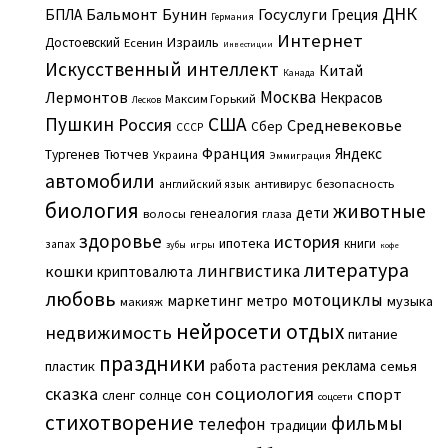
ДНК
Бальмонт
Бунин
Госуслуги
БПЛА
Греция
Германия
Интернет
Израиль
Достоевский
Есенин
Инвестиции
Искусственный интеллект
Китай
Канада
Москва
Лермонтов
Некрасов
Максим Горький
Лесков
Пушкин
США
Россия
Средневековье
Сбер
СССР
Франция
Яндекс
Тургенев
Тютчев
Украина
Эммиграция
автомобили
английский язык
антивирус
безопасность
биология
животные
дети
генеалогия
волосы
глаза
здоровье
история
ипотека
книги
запах
игры
зубы
кофе
литература
лингвистика
кошки
криптовалюта
любовь
мотоциклы
маркетинг
метро
музыка
макияж
нейросети
отдых
недвижимость
питание
праздники
работа
реклама
пластик
растения
семья
сказка
социология
сон
спорт
сленг
солнце
соцсети
стихотворение
фильмы
телефон
традиции