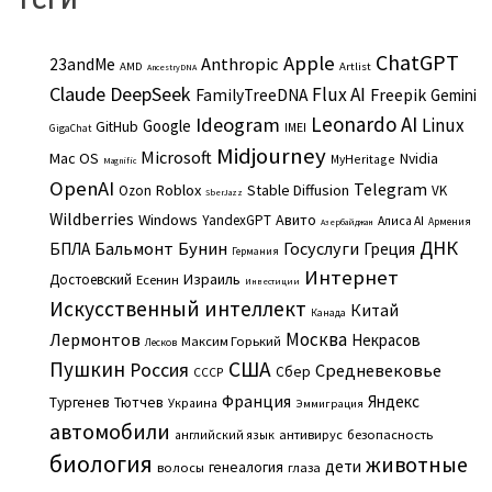
ChatGPT
Apple
Anthropic
23andMe
AMD
Artlist
AncestryDNA
Claude
DeepSeek
Flux AI
Freepik
FamilyTreeDNA
Gemini
Leonardo AI
Ideogram
Linux
Google
GitHub
IMEI
GigaChat
Midjourney
Microsoft
Mac OS
Nvidia
MyHeritage
Magnific
OpenAI
Telegram
Roblox
Stable Diffusion
Ozon
VK
SberJazz
Wildberries
Windows
Авито
YandexGPT
Алиса AI
Армения
Азербайджан
ДНК
Бальмонт
Бунин
Госуслуги
БПЛА
Греция
Германия
Интернет
Израиль
Достоевский
Есенин
Инвестиции
Искусственный интеллект
Китай
Канада
Москва
Лермонтов
Некрасов
Максим Горький
Лесков
Пушкин
США
Россия
Средневековье
Сбер
СССР
Франция
Яндекс
Тургенев
Тютчев
Украина
Эммиграция
автомобили
английский язык
антивирус
безопасность
биология
животные
дети
генеалогия
волосы
глаза