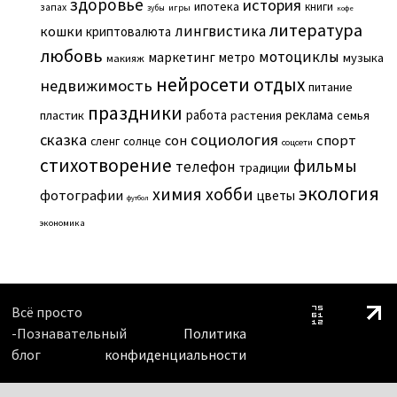
здоровье
история
ипотека
книги
запах
игры
зубы
кофе
литература
лингвистика
кошки
криптовалюта
любовь
мотоциклы
маркетинг
метро
музыка
макияж
нейросети
отдых
недвижимость
питание
праздники
работа
реклама
пластик
растения
семья
сказка
социология
сон
спорт
сленг
солнце
соцсети
стихотворение
фильмы
телефон
традиции
экология
химия
хобби
фотографии
цветы
футбол
экономика
Всё просто
-Познавательный
Политика
блог
конфиденциальности