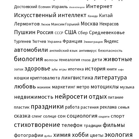
Интернет
Израиль
Достоевский
Есенин
Инвестиции
Искусственный интеллект
Китай
Канада
Москва
Лермонтов
Некрасов
Максим Горький
Лесков
Пушкин
США
Россия
Средневековье
Сбер
СССР
Франция
Яндекс
Тургенев
Тютчев
Украина
Эммиграция
автомобили
английский язык
антивирус
безопасность
биология
животные
дети
генеалогия
волосы
глаза
здоровье
история
ипотека
книги
запах
игры
зубы
кофе
литература
лингвистика
кошки
криптовалюта
любовь
мотоциклы
маркетинг
метро
музыка
макияж
нейросети
отдых
недвижимость
питание
праздники
работа
реклама
пластик
растения
семья
сказка
социология
сон
спорт
сленг
солнце
соцсети
стихотворение
фильмы
телефон
традиции
экология
химия
хобби
фотографии
цветы
футбол