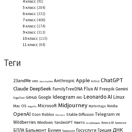
4 класс
(91)
5 класс
(284)
6 класс
(332)
7 класс
(406)
8 класс
(274)
9 класс
(313)
10 класс
(115)
11 класс
(84)
Теги
ChatGPT
Apple
Anthropic
23andMe
AMD
Artlist
AncestryDNA
Claude
DeepSeek
Flux AI
Freepik
FamilyTreeDNA
Gemini
Leonardo AI
Ideogram
Linux
Google
GitHub
IMEI
GigaChat
Midjourney
Microsoft
Mac OS
Nvidia
MyHeritage
Magnific
OpenAI
Telegram
Roblox
Stable Diffusion
Ozon
VK
SberJazz
Wildberries
Windows
Авито
YandexGPT
Алиса AI
Армения
Азербайджан
ДНК
Бальмонт
Бунин
Госуслуги
БПЛА
Греция
Германия