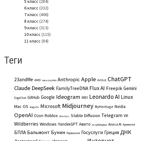
5 класс
(284)
6 класс
(332)
7 класс
(406)
8 класс
(274)
9 класс
(313)
10 класс
(115)
11 класс
(84)
Теги
ChatGPT
Apple
Anthropic
23andMe
AMD
Artlist
AncestryDNA
Claude
DeepSeek
Flux AI
Freepik
FamilyTreeDNA
Gemini
Leonardo AI
Ideogram
Linux
Google
GitHub
IMEI
GigaChat
Midjourney
Microsoft
Mac OS
Nvidia
MyHeritage
Magnific
OpenAI
Telegram
Roblox
Stable Diffusion
Ozon
VK
SberJazz
Wildberries
Windows
Авито
YandexGPT
Алиса AI
Армения
Азербайджан
ДНК
Бальмонт
Бунин
Госуслуги
БПЛА
Греция
Германия
Интернет
Израиль