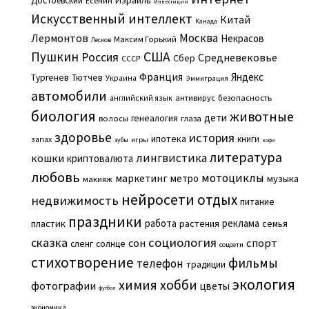
Достоевский
Есенин
Инвестиции
Искусственный интеллект
Китай
Канада
Москва
Лермонтов
Некрасов
Максим Горький
Лесков
Пушкин
США
Россия
Средневековье
Сбер
СССР
Франция
Яндекс
Тургенев
Тютчев
Украина
Эммиграция
автомобили
английский язык
антивирус
безопасность
биология
животные
дети
генеалогия
волосы
глаза
здоровье
история
ипотека
книги
запах
игры
зубы
кофе
литература
лингвистика
кошки
криптовалюта
любовь
мотоциклы
маркетинг
метро
музыка
макияж
нейросети
отдых
недвижимость
питание
праздники
работа
реклама
пластик
растения
семья
сказка
социология
сон
спорт
сленг
солнце
соцсети
стихотворение
фильмы
телефон
традиции
экология
химия
хобби
фотографии
цветы
футбол
экономика