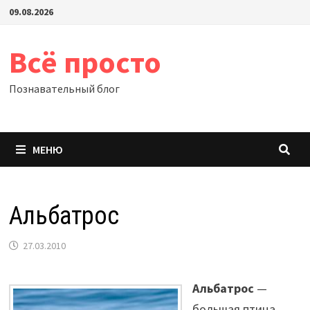
Перейти
09.08.2026
к
содержимому
Всё просто
Познавательный блог
МЕНЮ
Альбатрос
27.03.2010
Альбатрос
—
большая птица,