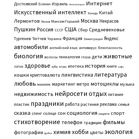
Интернет
Израиль
Достоевский
Есенин
Инвестиции
Искусственный интеллект
Китай
Канада
Москва
Лермонтов
Некрасов
Максим Горький
Лесков
Пушкин
США
Россия
Средневековье
Сбер
СССР
Франция
Яндекс
Тургенев
Тютчев
Украина
Эммиграция
автомобили
английский язык
антивирус
безопасность
биология
животные
дети
генеалогия
волосы
глаза
здоровье
история
ипотека
книги
запах
игры
зубы
кофе
литература
лингвистика
кошки
криптовалюта
любовь
мотоциклы
маркетинг
метро
музыка
макияж
нейросети
отдых
недвижимость
питание
праздники
работа
реклама
пластик
растения
семья
сказка
социология
сон
спорт
сленг
солнце
соцсети
стихотворение
фильмы
телефон
традиции
экология
химия
хобби
фотографии
цветы
футбол