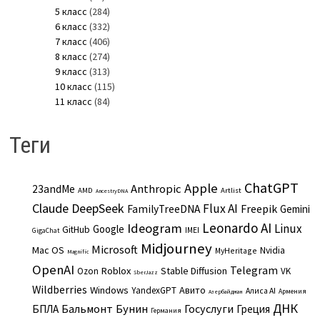
5 класс
(284)
6 класс
(332)
7 класс
(406)
8 класс
(274)
9 класс
(313)
10 класс
(115)
11 класс
(84)
Теги
ChatGPT
Apple
Anthropic
23andMe
AMD
Artlist
AncestryDNA
Claude
DeepSeek
Flux AI
Freepik
FamilyTreeDNA
Gemini
Leonardo AI
Ideogram
Linux
Google
GitHub
IMEI
GigaChat
Midjourney
Microsoft
Mac OS
Nvidia
MyHeritage
Magnific
OpenAI
Telegram
Roblox
Stable Diffusion
Ozon
VK
SberJazz
Wildberries
Windows
Авито
YandexGPT
Алиса AI
Армения
Азербайджан
ДНК
Бальмонт
Бунин
Госуслуги
БПЛА
Греция
Германия