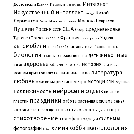
Интернет
Израиль
Достоевский
Есенин
Инвестиции
Искусственный интеллект
Китай
Канада
Москва
Лермонтов
Некрасов
Максим Горький
Лесков
Пушкин
США
Россия
Средневековье
Сбер
СССР
Франция
Яндекс
Тургенев
Тютчев
Украина
Эммиграция
автомобили
английский язык
антивирус
безопасность
биология
животные
дети
генеалогия
волосы
глаза
здоровье
история
ипотека
книги
запах
игры
зубы
кофе
литература
лингвистика
кошки
криптовалюта
любовь
мотоциклы
маркетинг
метро
музыка
макияж
нейросети
отдых
недвижимость
питание
праздники
работа
реклама
пластик
растения
семья
сказка
социология
сон
спорт
сленг
солнце
соцсети
стихотворение
фильмы
телефон
традиции
экология
химия
хобби
фотографии
цветы
футбол