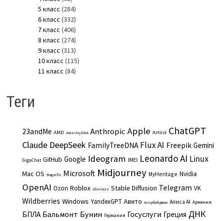
5 класс
(284)
6 класс
(332)
7 класс
(406)
8 класс
(274)
9 класс
(313)
10 класс
(115)
11 класс
(84)
Теги
ChatGPT
Apple
Anthropic
23andMe
AMD
Artlist
AncestryDNA
Claude
DeepSeek
Flux AI
Freepik
FamilyTreeDNA
Gemini
Leonardo AI
Ideogram
Linux
Google
GitHub
IMEI
GigaChat
Midjourney
Microsoft
Mac OS
Nvidia
MyHeritage
Magnific
OpenAI
Telegram
Roblox
Stable Diffusion
Ozon
VK
SberJazz
Wildberries
Windows
Авито
YandexGPT
Алиса AI
Армения
Азербайджан
ДНК
Бальмонт
Бунин
Госуслуги
БПЛА
Греция
Германия