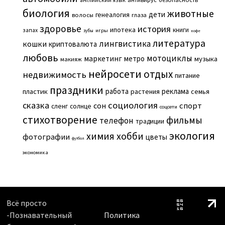
биология
животные
дети
генеалогия
волосы
глаза
здоровье
история
ипотека
книги
запах
игры
зубы
кофе
литература
лингвистика
кошки
криптовалюта
любовь
мотоциклы
маркетинг
метро
музыка
макияж
нейросети
отдых
недвижимость
питание
праздники
работа
реклама
пластик
растения
семья
сказка
социология
сон
спорт
сленг
солнце
соцсети
стихотворение
фильмы
телефон
традиции
экология
химия
хобби
фотографии
цветы
футбол
экономика
Всё просто
-Познавательный
Политика