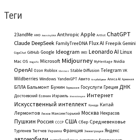
Теги
ChatGPT
Apple
Anthropic
23andMe
AMD
Artlist
AncestryDNA
Claude
DeepSeek
Flux AI
Freepik
FamilyTreeDNA
Gemini
Leonardo AI
Ideogram
Linux
Google
GitHub
IMEI
GigaChat
Midjourney
Microsoft
Mac OS
Nvidia
MyHeritage
Magnific
OpenAI
Telegram
Roblox
Stable Diffusion
Ozon
VK
SberJazz
Wildberries
Windows
Авито
YandexGPT
Алиса AI
Армения
Азербайджан
ДНК
Бальмонт
Бунин
Госуслуги
БПЛА
Греция
Германия
Интернет
Израиль
Достоевский
Есенин
Инвестиции
Искусственный интеллект
Китай
Канада
Москва
Лермонтов
Некрасов
Максим Горький
Лесков
Пушкин
США
Россия
Средневековье
Сбер
СССР
Франция
Яндекс
Тургенев
Тютчев
Украина
Эммиграция
автомобили
английский язык
антивирус
безопасность