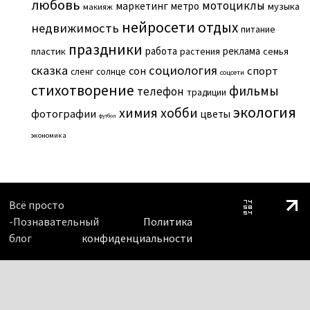
любовь
мотоциклы
маркетинг
метро
музыка
макияж
нейросети
отдых
недвижимость
питание
праздники
работа
реклама
пластик
растения
семья
сказка
социология
сон
спорт
сленг
солнце
соцсети
стихотворение
фильмы
телефон
традиции
экология
химия
хобби
фотографии
цветы
футбол
экономика
Всё просто
-Познавательный
Политика
блог
конфиденциальности