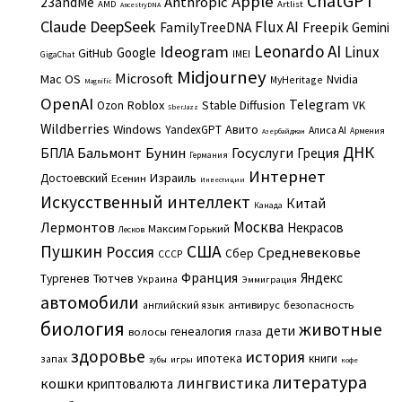
ChatGPT
Apple
Anthropic
23andMe
AMD
Artlist
AncestryDNA
Claude
DeepSeek
Flux AI
Freepik
FamilyTreeDNA
Gemini
Leonardo AI
Ideogram
Linux
Google
GitHub
IMEI
GigaChat
Midjourney
Microsoft
Mac OS
Nvidia
MyHeritage
Magnific
OpenAI
Telegram
Roblox
Stable Diffusion
Ozon
VK
SberJazz
Wildberries
Windows
Авито
YandexGPT
Алиса AI
Армения
Азербайджан
ДНК
Бальмонт
Бунин
Госуслуги
БПЛА
Греция
Германия
Интернет
Израиль
Достоевский
Есенин
Инвестиции
Искусственный интеллект
Китай
Канада
Москва
Лермонтов
Некрасов
Максим Горький
Лесков
Пушкин
США
Россия
Средневековье
Сбер
СССР
Франция
Яндекс
Тургенев
Тютчев
Украина
Эммиграция
автомобили
английский язык
антивирус
безопасность
биология
животные
дети
генеалогия
волосы
глаза
здоровье
история
ипотека
книги
запах
игры
зубы
кофе
литература
лингвистика
кошки
криптовалюта