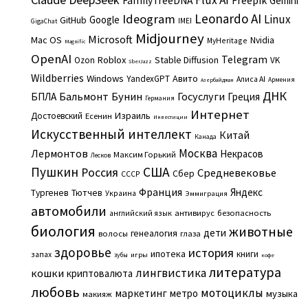
FamilyTreeDNA
Gemini
Leonardo AI
Ideogram
Linux
Google
GitHub
IMEI
GigaChat
Midjourney
Microsoft
Mac OS
Nvidia
MyHeritage
Magnific
OpenAI
Telegram
Roblox
Stable Diffusion
Ozon
VK
SberJazz
Wildberries
Windows
Авито
YandexGPT
Алиса AI
Армения
Азербайджан
ДНК
Бальмонт
Бунин
Госуслуги
БПЛА
Греция
Германия
Интернет
Израиль
Достоевский
Есенин
Инвестиции
Искусственный интеллект
Китай
Канада
Москва
Лермонтов
Некрасов
Максим Горький
Лесков
Пушкин
США
Россия
Средневековье
Сбер
СССР
Франция
Яндекс
Тургенев
Тютчев
Украина
Эммиграция
автомобили
английский язык
антивирус
безопасность
биология
животные
дети
генеалогия
волосы
глаза
здоровье
история
ипотека
книги
запах
игры
зубы
кофе
литература
лингвистика
кошки
криптовалюта
любовь
мотоциклы
маркетинг
метро
музыка
макияж