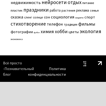
нейросети
отдых
недвижимость
питание
праздники
работа
реклама
пластик
растения
семья
сказка
социология
сон
спорт
сленг
солнце
соцсети
стихотворение
фильмы
телефон
традиции
экология
химия
хобби
фотографии
цветы
футбол
экономика
Всё просто
-Познавательный
Политика
блог
конфиденциальности