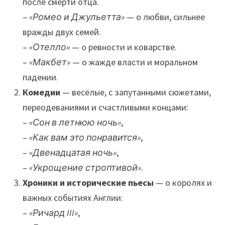
после смерти отца.
–
«Ромео и Джульетта»
— о любви, сильнее
вражды двух семей.
–
«Отелло»
— о ревности и коварстве.
–
«Макбет»
— о жажде власти и моральном
падении.
Комедии
— весёлые, с запутанными сюжетами,
переодеваниями и счастливыми концами:
–
«Сон в летнюю ночь»
,
–
«Как вам это понравится»
,
–
«Двенадцатая ночь»
,
–
«Укрощение строптивой»
.
Хроники и исторические пьесы
— о королях и
важных событиях Англии:
–
«Ричард III»
,