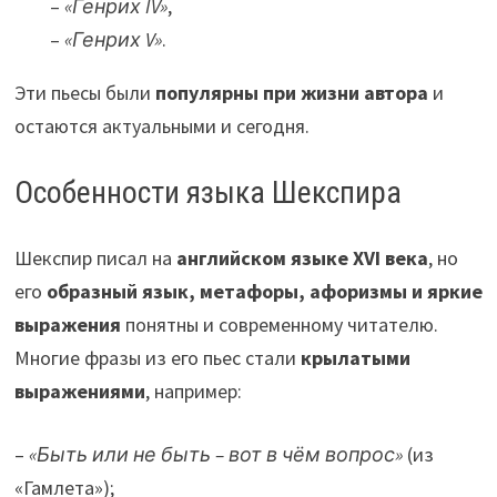
–
«Генрих IV»
,
–
«Генрих V»
.
Эти пьесы были
популярны при жизни автора
и
остаются актуальными и сегодня.
Особенности языка Шекспира
Шекспир писал на
английском языке XVI века
, но
его
образный язык, метафоры, афоризмы и яркие
выражения
понятны и современному читателю.
Многие фразы из его пьес стали
крылатыми
выражениями
, например:
–
«Быть или не быть – вот в чём вопрос»
(из
«Гамлета»);