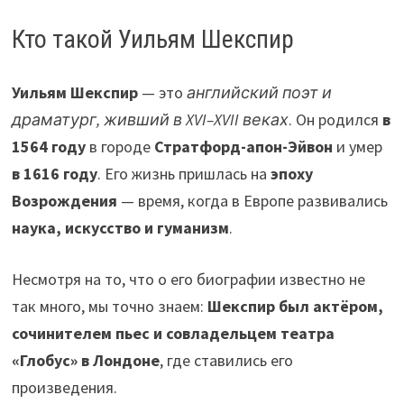
Кто такой Уильям Шекспир
Уильям Шекспир
— это
английский поэт и
драматург, живший в XVI–XVII веках
. Он родился
в
1564 году
в городе
Стратфорд-апон-Эйвон
и умер
в 1616 году
. Его жизнь пришлась на
эпоху
Возрождения
— время, когда в Европе развивались
наука, искусство и гуманизм
.
Несмотря на то, что о его биографии известно не
так много, мы точно знаем:
Шекспир был актёром,
сочинителем пьес и совладельцем театра
«Глобус» в Лондоне
, где ставились его
произведения.