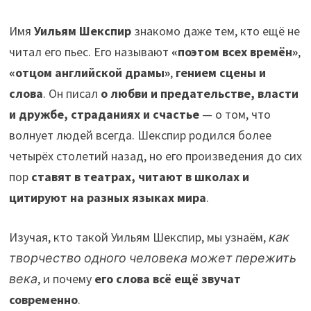
Имя
Уильям Шекспир
знакомо даже тем, кто ещё не
читал его пьес. Его называют
«поэтом всех времён»
,
«отцом английской драмы»
,
гением сцены и
слова
. Он писал
о любви и предательстве, власти
и дружбе, страданиях и счастье
— о том, что
волнует людей всегда. Шекспир родился более
четырёх столетий назад, но его произведения до сих
пор
ставят в театрах, читают в школах и
цитируют на разных языках мира
.
Изучая, кто такой Уильям Шекспир, мы узнаём,
как
творчество одного человека может пережить
века
, и почему
его слова всё ещё звучат
современно
.