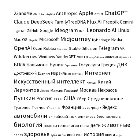
ChatGPT
Apple
Anthropic
23andMe
AMD
Artlist
AncestryDNA
Claude
DeepSeek
Flux AI
Freepik
FamilyTreeDNA
Gemini
Leonardo AI
Ideogram
Linux
Google
GitHub
IMEI
GigaChat
Midjourney
Microsoft
Mac OS
Nvidia
MyHeritage
Magnific
OpenAI
Telegram
Roblox
Stable Diffusion
Ozon
VK
SberJazz
Wildberries
Windows
Авито
YandexGPT
Алиса AI
Армения
Азербайджан
ДНК
Бальмонт
Бунин
Госуслуги
БПЛА
Греция
Германия
Интернет
Израиль
Достоевский
Есенин
Инвестиции
Искусственный интеллект
Китай
Канада
Москва
Лермонтов
Некрасов
Максим Горький
Лесков
Пушкин
США
Россия
Средневековье
Сбер
СССР
Франция
Яндекс
Тургенев
Тютчев
Украина
Эммиграция
автомобили
английский язык
антивирус
безопасность
биология
животные
дети
генеалогия
волосы
глаза
здоровье
история
ипотека
книги
запах
игры
зубы
кофе