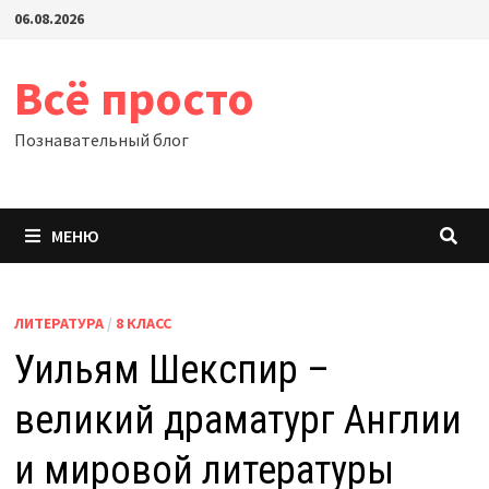
Перейти
06.08.2026
к
содержимому
Всё просто
Познавательный блог
МЕНЮ
ЛИТЕРАТУРА
/
8 КЛАСС
Уильям Шекспир –
великий драматург Англии
и мировой литературы