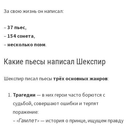
За свою жизнь он написал:
–
37 пьес
,
–
154 сонета
,
–
несколько поэм
.
Какие пьесы написал Шекспир
Шекспир писал пьесы
трёх основных жанров
:
Трагедии
— в них герои часто борются с
судьбой, совершают ошибки и терпят
поражение:
–
«Гамлет»
— история о принце, ищущем правду