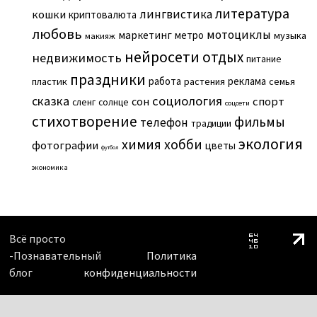
литература
лингвистика
кошки
криптовалюта
любовь
мотоциклы
маркетинг
метро
музыка
макияж
нейросети
отдых
недвижимость
питание
праздники
работа
реклама
пластик
растения
семья
сказка
социология
сон
спорт
сленг
солнце
соцсети
стихотворение
фильмы
телефон
традиции
экология
химия
хобби
фотографии
цветы
футбол
экономика
Всё просто
-Познавательный
Политика
блог
конфиденциальности