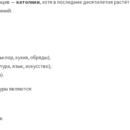
анцев —
католики
, хотя в последние десятилетия растёт
ений.
клор, кухня, обряды);
ура, язык, искусство);
).
уры являются:
е.