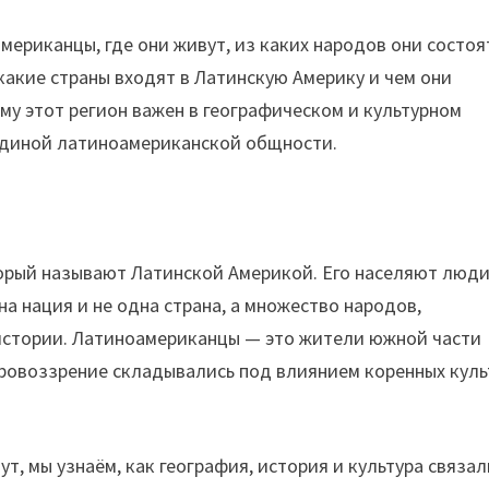
мериканцы, где они живут, из каких народов они состоя
 какие страны входят в Латинскую Америку и чем они
ему этот регион важен в географическом и культурном
единой латиноамериканской общности.
торый называют Латинской Америкой. Его населяют люди
а нация и не одна страна, а множество народов,
истории. Латиноамериканцы — это жители южной части
ировоззрение складывались под влиянием коренных куль
т, мы узнаём, как география, история и культура связа