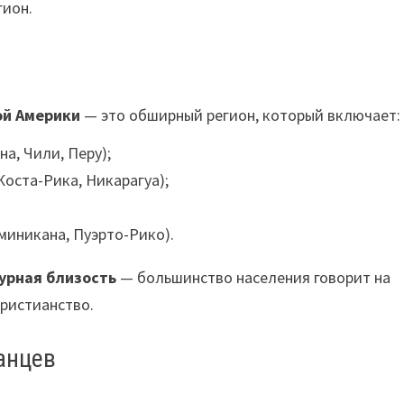
гион.
ой Америки
— это обширный регион, который включает:
а, Чили, Перу);
Коста-Рика, Никарагуа);
;
миникана, Пуэрто-Рико).
урная близость
— большинство населения говорит на
христианство.
анцев