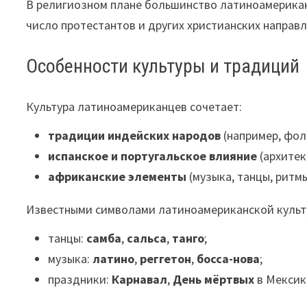
В религиозном плане большинство латиноамерик
число протестантов и других христианских направл
Особенности культуры и традиций
Культура латиноамериканцев сочетает:
традиции индейских народов
(например, фоль
испанское и португальское влияние
(архитект
африканские элементы
(музыка, танцы, ритмы
Известными символами латиноамериканской культ
танцы:
самба
,
сальса
,
танго
;
музыка:
латино
,
реггетон
,
босса-нова
;
праздники:
Карнавал
,
День мёртвых
в Мексик