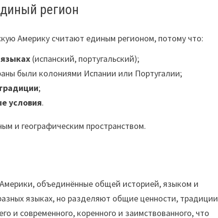
единый регион
скую Америку считают единым регионом, потому что:
 языках
(испанский, португальский);
раны были колониями Испании или Португалии;
 традиции
;
ые условия
.
ным и географическим пространством.
Америки, объединённые общей историей, языком и
а разных языках, но разделяют общие ценности, традиции
его и современного, коренного и заимствованного, что