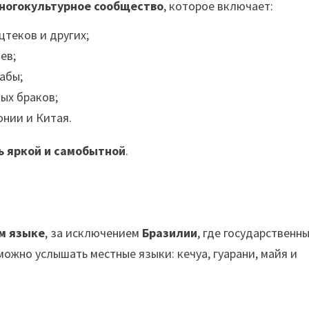
ногокультурное сообщество
, которое включает:
цтеков и других;
ев;
рабы;
ых браков;
онии и Китая.
ь яркой и самобытной
.
м языке
, за исключением
Бразилии
, где государственн
 можно услышать местные языки: кечуа, гуарани, майя и