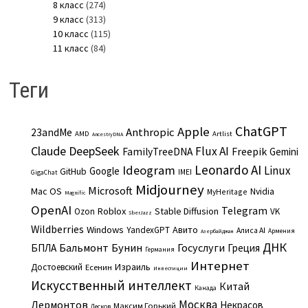
8 класс
(274)
9 класс
(313)
10 класс
(115)
11 класс
(84)
Теги
ChatGPT
Apple
Anthropic
23andMe
AMD
Artlist
AncestryDNA
Claude
DeepSeek
Flux AI
Freepik
FamilyTreeDNA
Gemini
Leonardo AI
Ideogram
Linux
Google
GitHub
IMEI
GigaChat
Midjourney
Microsoft
Mac OS
Nvidia
MyHeritage
Magnific
OpenAI
Telegram
Roblox
Stable Diffusion
Ozon
VK
SberJazz
Wildberries
Windows
Авито
YandexGPT
Алиса AI
Армения
Азербайджан
ДНК
Бальмонт
Бунин
Госуслуги
БПЛА
Греция
Германия
Интернет
Израиль
Достоевский
Есенин
Инвестиции
Искусственный интеллект
Китай
Канада
Москва
Лермонтов
Некрасов
Максим Горький
Лесков