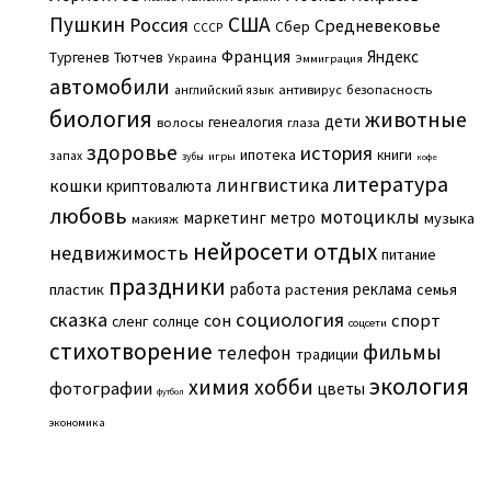
Пушкин
США
Россия
Средневековье
Сбер
СССР
Франция
Яндекс
Тургенев
Тютчев
Украина
Эммиграция
автомобили
английский язык
антивирус
безопасность
биология
животные
дети
генеалогия
волосы
глаза
здоровье
история
ипотека
книги
запах
игры
зубы
кофе
литература
лингвистика
кошки
криптовалюта
любовь
мотоциклы
маркетинг
метро
музыка
макияж
нейросети
отдых
недвижимость
питание
праздники
работа
реклама
пластик
растения
семья
сказка
социология
сон
спорт
сленг
солнце
соцсети
стихотворение
фильмы
телефон
традиции
экология
химия
хобби
фотографии
цветы
футбол
экономика