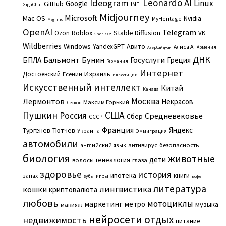
Leonardo AI
Ideogram
Linux
Google
GitHub
IMEI
GigaChat
Midjourney
Microsoft
Mac OS
Nvidia
MyHeritage
Magnific
OpenAI
Telegram
Roblox
Stable Diffusion
Ozon
VK
SberJazz
Wildberries
Windows
Авито
YandexGPT
Алиса AI
Армения
Азербайджан
ДНК
Бальмонт
Бунин
Госуслуги
БПЛА
Греция
Германия
Интернет
Израиль
Достоевский
Есенин
Инвестиции
Искусственный интеллект
Китай
Канада
Москва
Лермонтов
Некрасов
Максим Горький
Лесков
Пушкин
США
Россия
Средневековье
Сбер
СССР
Франция
Яндекс
Тургенев
Тютчев
Украина
Эммиграция
автомобили
английский язык
антивирус
безопасность
биология
животные
дети
генеалогия
волосы
глаза
здоровье
история
ипотека
книги
запах
игры
зубы
кофе
литература
лингвистика
кошки
криптовалюта
любовь
мотоциклы
маркетинг
метро
музыка
макияж
нейросети
отдых
недвижимость
питание