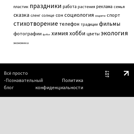
праздники
работа
реклама
пластик
растения
семья
сказка
социология
сон
спорт
сленг
солнце
соцсети
стихотворение
фильмы
телефон
традиции
экология
химия
хобби
фотографии
цветы
футбол
экономика
Всё просто
-Познавательный
Политика
блог
конфиденциальности