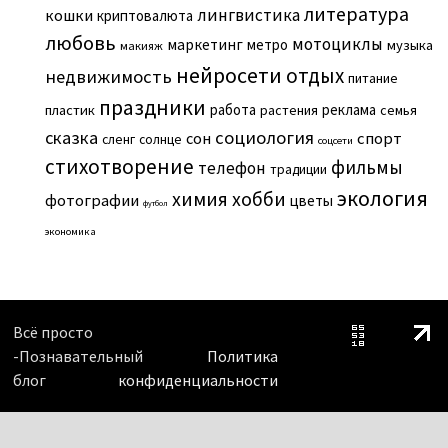
литература
лингвистика
кошки
криптовалюта
любовь
мотоциклы
маркетинг
метро
музыка
макияж
нейросети
отдых
недвижимость
питание
праздники
работа
реклама
пластик
растения
семья
сказка
социология
сон
спорт
сленг
солнце
соцсети
стихотворение
фильмы
телефон
традиции
экология
химия
хобби
фотографии
цветы
футбол
экономика
Всё просто
-Познавательный
Политика
блог
конфиденциальности