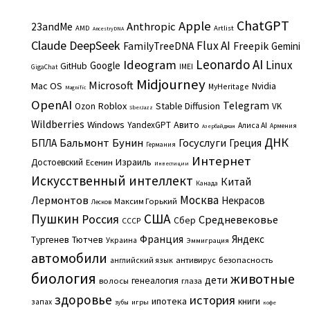
ChatGPT
Apple
Anthropic
23andMe
AMD
Artlist
AncestryDNA
Claude
DeepSeek
Flux AI
Freepik
FamilyTreeDNA
Gemini
Leonardo AI
Ideogram
Linux
Google
GitHub
IMEI
GigaChat
Midjourney
Microsoft
Mac OS
Nvidia
MyHeritage
Magnific
OpenAI
Telegram
Roblox
Stable Diffusion
Ozon
VK
SberJazz
Wildberries
Windows
Авито
YandexGPT
Алиса AI
Армения
Азербайджан
ДНК
Бальмонт
Бунин
Госуслуги
БПЛА
Греция
Германия
Интернет
Израиль
Достоевский
Есенин
Инвестиции
Искусственный интеллект
Китай
Канада
Москва
Лермонтов
Некрасов
Максим Горький
Лесков
Пушкин
США
Россия
Средневековье
Сбер
СССР
Франция
Яндекс
Тургенев
Тютчев
Украина
Эммиграция
автомобили
английский язык
антивирус
безопасность
биология
животные
дети
генеалогия
волосы
глаза
здоровье
история
ипотека
книги
запах
игры
зубы
кофе