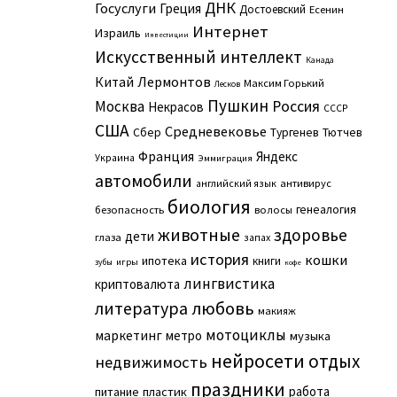
ДНК
Госуслуги
Греция
Достоевский
Есенин
Интернет
Израиль
Инвестиции
Искусственный интеллект
Канада
Китай
Лермонтов
Максим Горький
Лесков
Пушкин
Москва
Россия
Некрасов
СССР
США
Средневековье
Сбер
Тургенев
Тютчев
Франция
Яндекс
Украина
Эммиграция
автомобили
английский язык
антивирус
биология
генеалогия
безопасность
волосы
животные
здоровье
дети
глаза
запах
история
кошки
ипотека
книги
игры
зубы
кофе
лингвистика
криптовалюта
литература
любовь
макияж
мотоциклы
маркетинг
метро
музыка
нейросети
отдых
недвижимость
праздники
работа
питание
пластик