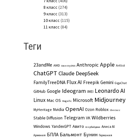
7 класс
(406)
8 класс
(274)
9 класс
(313)
10 класс
(115)
11 класс
(84)
Теги
Apple
Anthropic
23andMe
AMD
Artlist
AncestryDNA
ChatGPT
Claude
DeepSeek
Flux AI
Freepik
FamilyTreeDNA
Gemini
GigaChat
Leonardo AI
Ideogram
Google
GitHub
IMEI
Midjourney
Linux
Microsoft
Mac OS
Magnific
OpenAI
Roblox
Nvidia
Ozon
MyHeritage
SberJazz
Telegram
Wildberries
Stable Diffusion
VK
Windows
Авито
YandexGPT
Алиса AI
Азербайджан
Бальмонт
Бунин
БПЛА
Армения
Германия