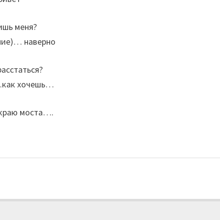
ишь меня?
ние)… наверно
расстаться?
.как хочешь…
а краю моста….