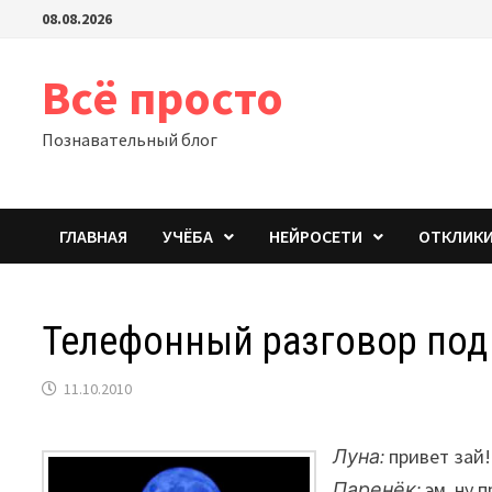
Перейти
08.08.2026
к
содержимому
Всё просто
Познавательный блог
ГЛАВНАЯ
УЧЁБА
НЕЙРОСЕТИ
ОТКЛИК
Телефонный разговор под
11.10.2010
Луна:
привет зай!
Паренёк:
эм..ну 