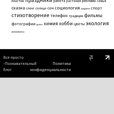
праздники
работа
реклама
пластик
растения
семья
сказка
социология
сон
спорт
сленг
солнце
соцсети
стихотворение
фильмы
телефон
традиции
экология
химия
хобби
фотографии
цветы
футбол
экономика
Всё просто
-Познавательный
Политика
блог
конфиденциальности