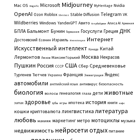
Midjourney
Microsoft
Mac OS
Nvidia
MyHeritage
Magnific
OpenAI
Telegram
Roblox
Stable Diffusion
Ozon
VK
SberJazz
Wildberries
Windows
Авито
YandexGPT
Алиса AI
Армения
Азербайджан
ДНК
Бальмонт
Бунин
Госуслуги
БПЛА
Греция
Германия
Интернет
Израиль
Достоевский
Есенин
Инвестиции
Искусственный интеллект
Китай
Канада
Москва
Лермонтов
Некрасов
Максим Горький
Лесков
Пушкин
США
Россия
Средневековье
Сбер
СССР
Франция
Яндекс
Тургенев
Тютчев
Украина
Эммиграция
автомобили
английский язык
антивирус
безопасность
биология
животные
дети
генеалогия
волосы
глаза
здоровье
история
ипотека
книги
запах
игры
зубы
кофе
литература
лингвистика
кошки
криптовалюта
любовь
мотоциклы
маркетинг
метро
музыка
макияж
нейросети
отдых
недвижимость
питание