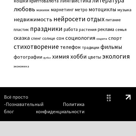
литература
лингвистика
кошки
криптовалюта
любовь
мотоциклы
маркетинг
метро
музыка
макияж
нейросети
отдых
недвижимость
питание
праздники
работа
реклама
пластик
растения
семья
сказка
социология
сон
спорт
сленг
солнце
соцсети
стихотворение
фильмы
телефон
традиции
экология
химия
хобби
фотографии
цветы
футбол
экономика
Всё просто
-Познавательный
Политика
блог
конфиденциальности