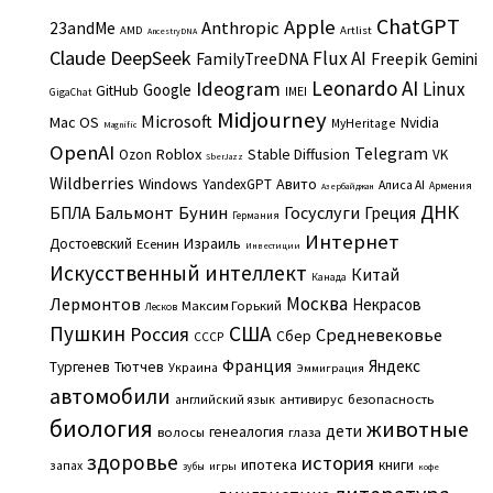
ChatGPT
Apple
Anthropic
23andMe
AMD
Artlist
AncestryDNA
Claude
DeepSeek
Flux AI
Freepik
FamilyTreeDNA
Gemini
Leonardo AI
Ideogram
Linux
Google
GitHub
IMEI
GigaChat
Midjourney
Microsoft
Mac OS
Nvidia
MyHeritage
Magnific
OpenAI
Telegram
Roblox
Stable Diffusion
Ozon
VK
SberJazz
Wildberries
Windows
Авито
YandexGPT
Алиса AI
Армения
Азербайджан
ДНК
Бальмонт
Бунин
Госуслуги
БПЛА
Греция
Германия
Интернет
Израиль
Достоевский
Есенин
Инвестиции
Искусственный интеллект
Китай
Канада
Москва
Лермонтов
Некрасов
Максим Горький
Лесков
Пушкин
США
Россия
Средневековье
Сбер
СССР
Франция
Яндекс
Тургенев
Тютчев
Украина
Эммиграция
автомобили
английский язык
антивирус
безопасность
биология
животные
дети
генеалогия
волосы
глаза
здоровье
история
ипотека
книги
запах
игры
зубы
кофе