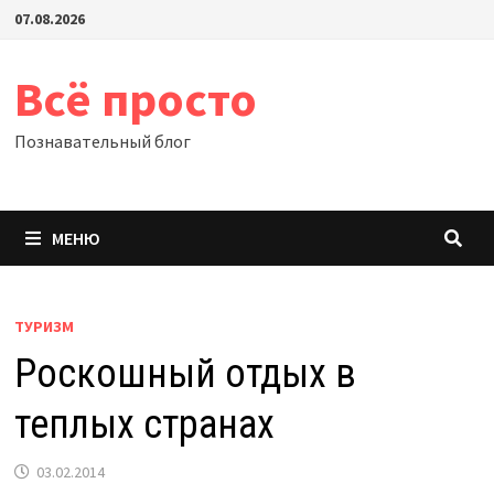
Перейти
07.08.2026
к
содержимому
Всё просто
Познавательный блог
МЕНЮ
ТУРИЗМ
Роскошный отдых в
теплых странах
03.02.2014