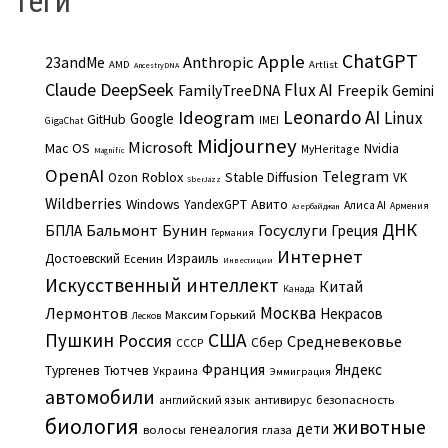
Теги
ChatGPT
Apple
Anthropic
23andMe
AMD
Artlist
AncestryDNA
Claude
DeepSeek
Flux AI
Freepik
FamilyTreeDNA
Gemini
Leonardo AI
Ideogram
Linux
Google
GitHub
IMEI
GigaChat
Midjourney
Microsoft
Mac OS
Nvidia
MyHeritage
Magnific
OpenAI
Telegram
Roblox
Stable Diffusion
Ozon
VK
SberJazz
Wildberries
Windows
Авито
YandexGPT
Алиса AI
Армения
Азербайджан
ДНК
Бальмонт
Бунин
Госуслуги
БПЛА
Греция
Германия
Интернет
Израиль
Достоевский
Есенин
Инвестиции
Искусственный интеллект
Китай
Канада
Москва
Лермонтов
Некрасов
Максим Горький
Лесков
Пушкин
США
Россия
Средневековье
Сбер
СССР
Франция
Яндекс
Тургенев
Тютчев
Украина
Эммиграция
автомобили
английский язык
антивирус
безопасность
биология
животные
дети
генеалогия
волосы
глаза