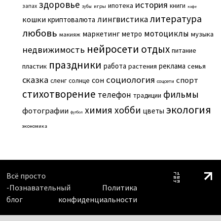
здоровье
история
ипотека
книги
запах
игры
зубы
кофе
литература
лингвистика
кошки
криптовалюта
любовь
мотоциклы
маркетинг
метро
музыка
макияж
нейросети
отдых
недвижимость
питание
праздники
работа
реклама
пластик
растения
семья
сказка
социология
сон
спорт
сленг
солнце
соцсети
стихотворение
фильмы
телефон
традиции
экология
химия
хобби
фотографии
цветы
футбол
экономика
Всё просто
-Познавательный
Политика
блог
конфиденциальности