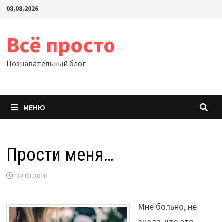
Перейти
08.08.2026
к
содержимому
Всё просто
Познавательный блог
МЕНЮ
Прости меня…
22.03.2010
Мне больно, не
знала, что это