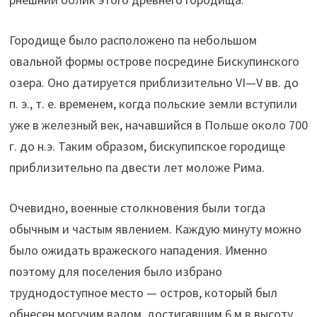
Городище было расположено па небольшом
овальной формы острове посредине Бискупинского
озера. Оно датируется приблизительно VI—V вв. до
п. э., т. е. временем, когда польские земли вступили
уже в железный век, начавшийся в Польше около 700
г. до н.э. Таким образом, бискупипское городище
приблизительно па двести лет моложе Рима.
Очевидно, военные столкновения были тогда
обычным и частым явлением. Каждую минуту можно
было ожидать вражеского нападения. Именно
поэтому для поселения было избрано
труднодоступное место — остров, который был
обнесен могучим валом, достигавшим 6 м в высоту.