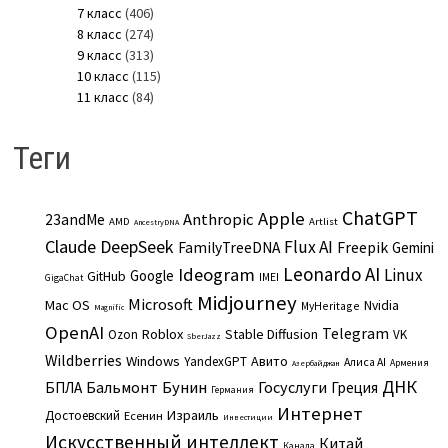
7 класс
(406)
8 класс
(274)
9 класс
(313)
10 класс
(115)
11 класс
(84)
Теги
ChatGPT
Apple
Anthropic
23andMe
AMD
Artlist
AncestryDNA
Claude
DeepSeek
Flux AI
Freepik
FamilyTreeDNA
Gemini
Leonardo AI
Ideogram
Linux
Google
GitHub
IMEI
GigaChat
Midjourney
Microsoft
Mac OS
Nvidia
MyHeritage
Magnific
OpenAI
Telegram
Roblox
Stable Diffusion
Ozon
VK
SberJazz
Wildberries
Windows
Авито
YandexGPT
Алиса AI
Армения
Азербайджан
ДНК
Бальмонт
Бунин
Госуслуги
БПЛА
Греция
Германия
Интернет
Израиль
Достоевский
Есенин
Инвестиции
Искусственный интеллект
Китай
Канада