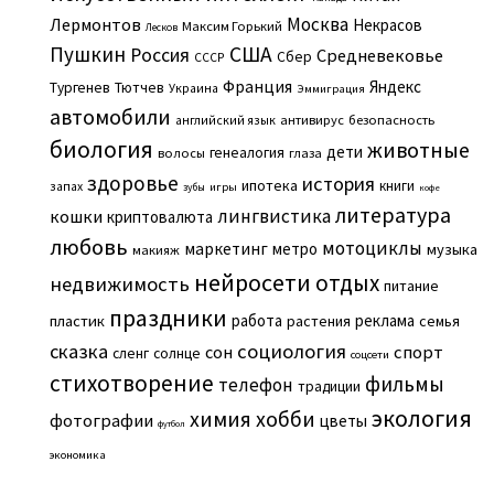
Москва
Лермонтов
Некрасов
Максим Горький
Лесков
Пушкин
США
Россия
Средневековье
Сбер
СССР
Франция
Яндекс
Тургенев
Тютчев
Украина
Эммиграция
автомобили
английский язык
антивирус
безопасность
биология
животные
дети
генеалогия
волосы
глаза
здоровье
история
ипотека
книги
запах
игры
зубы
кофе
литература
лингвистика
кошки
криптовалюта
любовь
мотоциклы
маркетинг
метро
музыка
макияж
нейросети
отдых
недвижимость
питание
праздники
работа
реклама
пластик
растения
семья
сказка
социология
сон
спорт
сленг
солнце
соцсети
стихотворение
фильмы
телефон
традиции
экология
химия
хобби
фотографии
цветы
футбол
экономика