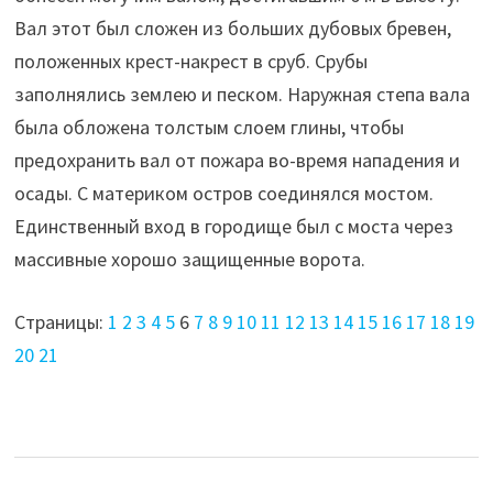
Вал этот был сложен из больших дубовых бревен,
положенных крест-накрест в сруб. Срубы
заполнялись землею и песком. Наружная степа вала
была обложена толстым слоем глины, чтобы
предохранить вал от пожара во-время нападения и
осады. С материком остров соединялся мостом.
Единственный вход в городище был с моста через
массивные хорошо защищенные ворота.
Страницы:
1
2
3
4
5
6
7
8
9
10
11
12
13
14
15
16
17
18
19
20
21