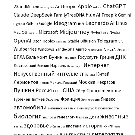
ChatGPT
Apple
Anthropic
23andMe
AMD
Artlist
AncestryDNA
Claude
DeepSeek
Flux AI
Freepik
FamilyTreeDNA
Gemini
Leonardo AI
Ideogram
Linux
Google
GitHub
IMEI
GigaChat
Midjourney
Microsoft
Mac OS
Nvidia
MyHeritage
Magnific
OpenAI
Telegram
Roblox
Stable Diffusion
Ozon
VK
SberJazz
Wildberries
Windows
Авито
YandexGPT
Алиса AI
Армения
Азербайджан
ДНК
Бальмонт
Бунин
Госуслуги
БПЛА
Греция
Германия
Интернет
Израиль
Достоевский
Есенин
Инвестиции
Искусственный интеллект
Китай
Канада
Москва
Лермонтов
Некрасов
Максим Горький
Лесков
Пушкин
США
Россия
Средневековье
Сбер
СССР
Франция
Яндекс
Тургенев
Тютчев
Украина
Эммиграция
автомобили
английский язык
антивирус
безопасность
биология
животные
дети
генеалогия
волосы
глаза
здоровье
история
ипотека
книги
запах
игры
зубы
кофе
литература
лингвистика
кошки
криптовалюта