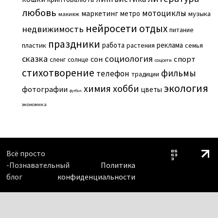
любовь
мотоциклы
маркетинг
метро
музыка
макияж
нейросети
отдых
недвижимость
питание
праздники
работа
реклама
пластик
растения
семья
сказка
социология
сон
спорт
сленг
солнце
соцсети
стихотворение
фильмы
телефон
традиции
экология
химия
хобби
фотографии
цветы
футбол
экономика
Всё просто
-Познавательный
Политика
блог
конфиденциальности