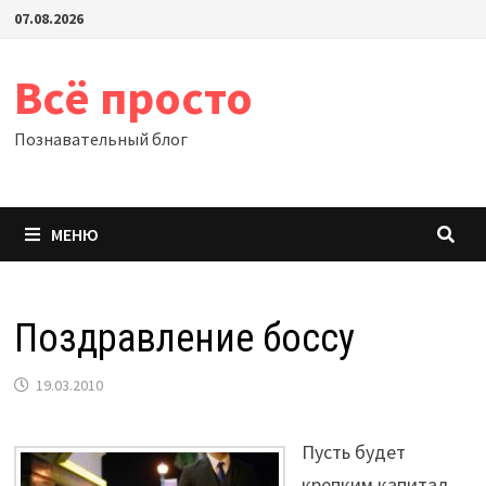
Перейти
07.08.2026
к
содержимому
Всё просто
Познавательный блог
МЕНЮ
Поздравление боссу
19.03.2010
Пусть будет
крепким капитал,