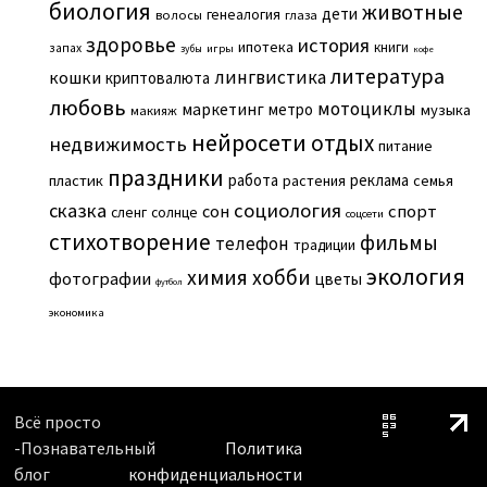
биология
животные
дети
генеалогия
волосы
глаза
здоровье
история
ипотека
книги
запах
игры
зубы
кофе
литература
лингвистика
кошки
криптовалюта
любовь
мотоциклы
маркетинг
метро
музыка
макияж
нейросети
отдых
недвижимость
питание
праздники
работа
реклама
пластик
растения
семья
сказка
социология
сон
спорт
сленг
солнце
соцсети
стихотворение
фильмы
телефон
традиции
экология
химия
хобби
фотографии
цветы
футбол
экономика
Всё просто
-Познавательный
Политика
блог
конфиденциальности