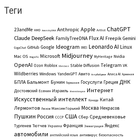
Теги
ChatGPT
Apple
Anthropic
23andMe
AMD
Artlist
AncestryDNA
Claude
DeepSeek
Flux AI
Freepik
FamilyTreeDNA
Gemini
Leonardo AI
Ideogram
Linux
Google
GitHub
IMEI
GigaChat
Midjourney
Microsoft
Mac OS
Nvidia
MyHeritage
Magnific
OpenAI
Telegram
Roblox
Stable Diffusion
Ozon
VK
SberJazz
Wildberries
Windows
Авито
YandexGPT
Алиса AI
Армения
Азербайджан
ДНК
Бальмонт
Бунин
Госуслуги
БПЛА
Греция
Германия
Интернет
Израиль
Достоевский
Есенин
Инвестиции
Искусственный интеллект
Китай
Канада
Москва
Лермонтов
Некрасов
Максим Горький
Лесков
Пушкин
США
Россия
Средневековье
Сбер
СССР
Франция
Яндекс
Тургенев
Тютчев
Украина
Эммиграция
автомобили
английский язык
антивирус
безопасность