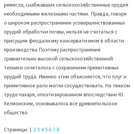
ремесла, снабжавших сельскохозяйственные орудия
необходимыми железными частями. Правда, говоря
о широком распространении усовершенствованных
орудий обработки почвы, нельзя не считаться с
присущим феодализму консерватизмом в области
производства Поэтому распространение
сравнительно высокой сельскохозяйственной
техники сочеталось с сохранением примитивных
орудий труда. Именно этим объясняется, что плуг и
примитивное рало могли сосуществовать. На тяжком
труде пахаря, опоэтизированном впоследствии Ю.
Хелмоиским, основывалось все древнепольское
общество.
Страницы:
1
2
3
4
5
6
7
8