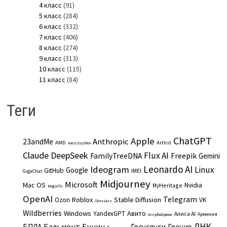
4 класс
(91)
5 класс
(284)
6 класс
(332)
7 класс
(406)
8 класс
(274)
9 класс
(313)
10 класс
(115)
11 класс
(84)
Теги
ChatGPT
Apple
Anthropic
23andMe
AMD
Artlist
AncestryDNA
Claude
DeepSeek
Flux AI
Freepik
FamilyTreeDNA
Gemini
Leonardo AI
Ideogram
Linux
Google
GitHub
IMEI
GigaChat
Midjourney
Microsoft
Mac OS
Nvidia
MyHeritage
Magnific
OpenAI
Telegram
Roblox
Stable Diffusion
Ozon
VK
SberJazz
Wildberries
Windows
Авито
YandexGPT
Алиса AI
Армения
Азербайджан
ДНК
Бальмонт
Бунин
Госуслуги
БПЛА
Греция