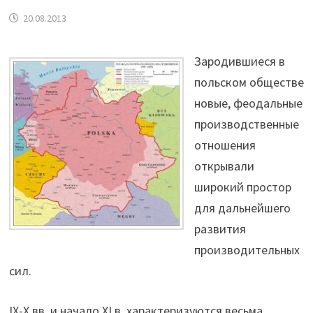
20.08.2013
Зародившиеся в
польском обществе
новые, феодальные
производственные
отношения
открывали
широкий простор
для дальнейшего
развития
производительных
сил.
IX-X вв. и начало XI в. характеризуются весьма