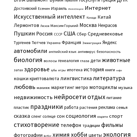
Германия
Интернет
Израиль
Достоевский
Есенин
Инвестиции
Искусственный интеллект
Китай
Канада
Москва
Лермонтов
Некрасов
Максим Горький
Лесков
Пушкин
США
Россия
Средневековье
Сбер
СССР
Франция
Яндекс
Тургенев
Тютчев
Украина
Эммиграция
автомобили
английский язык
антивирус
безопасность
биология
животные
дети
генеалогия
волосы
глаза
здоровье
история
ипотека
книги
запах
игры
зубы
кофе
литература
лингвистика
кошки
криптовалюта
любовь
мотоциклы
маркетинг
метро
музыка
макияж
нейросети
отдых
недвижимость
питание
праздники
работа
реклама
пластик
растения
семья
сказка
социология
сон
спорт
сленг
солнце
соцсети
стихотворение
фильмы
телефон
традиции
экология
химия
хобби
фотографии
цветы
футбол