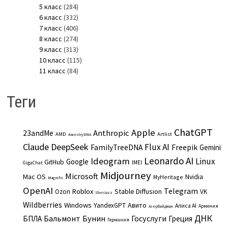
5 класс
(284)
6 класс
(332)
7 класс
(406)
8 класс
(274)
9 класс
(313)
10 класс
(115)
11 класс
(84)
Теги
ChatGPT
Apple
Anthropic
23andMe
AMD
Artlist
AncestryDNA
Claude
DeepSeek
Flux AI
Freepik
FamilyTreeDNA
Gemini
Leonardo AI
Ideogram
Linux
Google
GitHub
IMEI
GigaChat
Midjourney
Microsoft
Mac OS
Nvidia
MyHeritage
Magnific
OpenAI
Telegram
Roblox
Stable Diffusion
Ozon
VK
SberJazz
Wildberries
Windows
Авито
YandexGPT
Алиса AI
Армения
Азербайджан
ДНК
Бальмонт
Бунин
Госуслуги
БПЛА
Греция
Германия