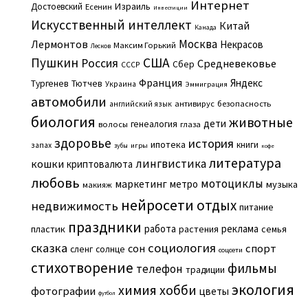
Интернет
Израиль
Достоевский
Есенин
Инвестиции
Искусственный интеллект
Китай
Канада
Москва
Лермонтов
Некрасов
Максим Горький
Лесков
Пушкин
США
Россия
Средневековье
Сбер
СССР
Франция
Яндекс
Тургенев
Тютчев
Украина
Эммиграция
автомобили
английский язык
антивирус
безопасность
биология
животные
дети
генеалогия
волосы
глаза
здоровье
история
ипотека
книги
запах
игры
зубы
кофе
литература
лингвистика
кошки
криптовалюта
любовь
мотоциклы
маркетинг
метро
музыка
макияж
нейросети
отдых
недвижимость
питание
праздники
работа
реклама
пластик
растения
семья
сказка
социология
сон
спорт
сленг
солнце
соцсети
стихотворение
фильмы
телефон
традиции
экология
химия
хобби
фотографии
цветы
футбол