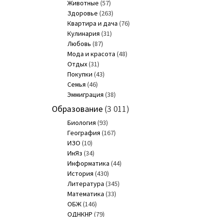
Животные
(57)
Здоровье
(263)
Квартира и дача
(76)
Кулинария
(31)
Любовь
(87)
Мода и красота
(48)
Отдых
(31)
Покупки
(43)
Семья
(46)
Эммиграция
(38)
Образование
(3 011)
Биология
(93)
География
(167)
ИЗО
(10)
ИнЯз
(34)
Информатика
(44)
История
(430)
Литература
(345)
Математика
(33)
ОБЖ
(146)
ОДНКНР
(79)