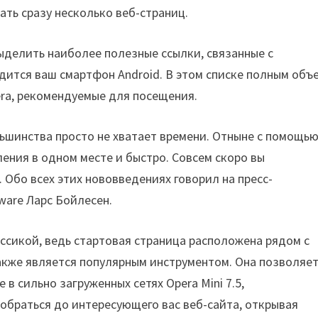
ать сразу несколько веб-страниц.
ыделить наиболее полезные ссылки, связанные с
дится ваш смартфон Android. В этом списке полным объ
ra, рекомендуемые для посещения.
ьшинства просто не хватает времени. Отныне с помощь
ения в одном месте и быстро. Совсем скоро вы
 Обо всех этих нововведениях говорил на пресс-
ware Ларс Бойлесен.
ссикой, ведь стартовая страница расположена рядом с
акже является популярным инструментом. Она позволяе
в сильно загруженных сетях Opera Mini 7.5,
добраться до интересующего вас веб-сайта, открывая