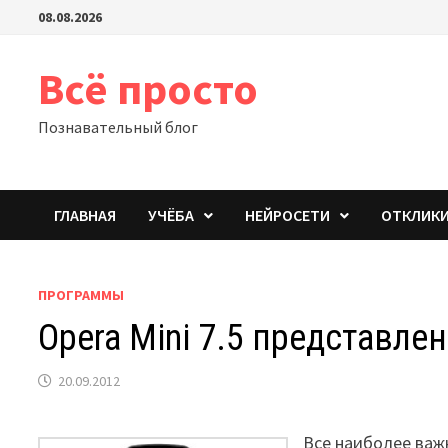
Перейти
08.08.2026
к
содержимому
Всё просто
Познавательный блог
ГЛАВНАЯ
УЧЁБА
НЕЙРОСЕТИ
ОТКЛИК
ПРОГРАММЫ
Opera Mini 7.5 представлен
20.09.2012
Все наиболее важ