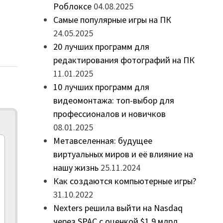
Роблоксе
04.08.2025
Самые популярные игры на ПК
24.05.2025
20 лучших программ для
редактирования фотографий на ПК
11.01.2025
10 лучших программ для
видеомонтажа: топ-выбор для
профессионалов и новичков
08.01.2025
Метавселенная: будущее
виртуальных миров и её влияние на
нашу жизнь
25.11.2024
Как создаются компьютерные игры?
31.10.2022
Nexters решила выйти на Nasdaq
через SPAC с оценкой $1,9 млрд