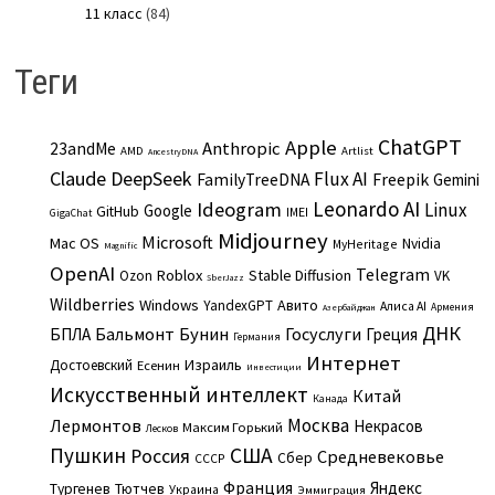
11 класс
(84)
Теги
ChatGPT
Apple
Anthropic
23andMe
AMD
Artlist
AncestryDNA
Claude
DeepSeek
Flux AI
Freepik
FamilyTreeDNA
Gemini
Leonardo AI
Ideogram
Linux
Google
GitHub
IMEI
GigaChat
Midjourney
Microsoft
Mac OS
Nvidia
MyHeritage
Magnific
OpenAI
Telegram
Roblox
Stable Diffusion
Ozon
VK
SberJazz
Wildberries
Windows
Авито
YandexGPT
Алиса AI
Армения
Азербайджан
ДНК
Бальмонт
Бунин
Госуслуги
БПЛА
Греция
Германия
Интернет
Израиль
Достоевский
Есенин
Инвестиции
Искусственный интеллект
Китай
Канада
Москва
Лермонтов
Некрасов
Максим Горький
Лесков
Пушкин
США
Россия
Средневековье
Сбер
СССР
Франция
Яндекс
Тургенев
Тютчев
Украина
Эммиграция