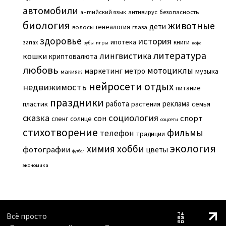
автомобили
английский язык
антивирус
безопасность
биология
животные
дети
генеалогия
волосы
глаза
здоровье
история
ипотека
книги
запах
игры
зубы
кофе
литература
лингвистика
кошки
криптовалюта
любовь
мотоциклы
маркетинг
метро
музыка
макияж
нейросети
отдых
недвижимость
питание
праздники
работа
реклама
пластик
растения
семья
сказка
социология
сон
спорт
сленг
солнце
соцсети
стихотворение
фильмы
телефон
традиции
экология
химия
хобби
фотографии
цветы
футбол
экономика
Всё просто