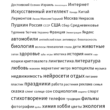
Интернет
Израиль
Достоевский
Есенин
Инвестиции
Искусственный интеллект
Китай
Канада
Москва
Лермонтов
Некрасов
Максим Горький
Лесков
Пушкин
США
Россия
Средневековье
Сбер
СССР
Франция
Яндекс
Тургенев
Тютчев
Украина
Эммиграция
автомобили
английский язык
антивирус
безопасность
биология
животные
дети
генеалогия
волосы
глаза
здоровье
история
ипотека
книги
запах
игры
зубы
кофе
литература
лингвистика
кошки
криптовалюта
любовь
мотоциклы
маркетинг
метро
музыка
макияж
нейросети
отдых
недвижимость
питание
праздники
работа
реклама
пластик
растения
семья
сказка
социология
сон
спорт
сленг
солнце
соцсети
стихотворение
фильмы
телефон
традиции
экология
химия
хобби
фотографии
цветы
футбол