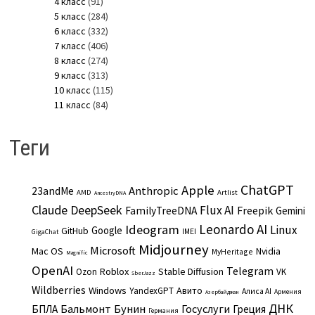
4 класс
(91)
5 класс
(284)
6 класс
(332)
7 класс
(406)
8 класс
(274)
9 класс
(313)
10 класс
(115)
11 класс
(84)
Теги
ChatGPT
Apple
Anthropic
23andMe
AMD
Artlist
AncestryDNA
Claude
DeepSeek
Flux AI
Freepik
FamilyTreeDNA
Gemini
Leonardo AI
Ideogram
Linux
Google
GitHub
IMEI
GigaChat
Midjourney
Microsoft
Mac OS
Nvidia
MyHeritage
Magnific
OpenAI
Telegram
Roblox
Stable Diffusion
Ozon
VK
SberJazz
Wildberries
Windows
Авито
YandexGPT
Алиса AI
Армения
Азербайджан
ДНК
Бальмонт
Бунин
Госуслуги
БПЛА
Греция
Германия