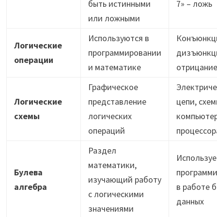
быть истинными
7» – ложь
или ложными
Используются в
Конъюнкци
Логические
программировании
дизъюнкци
операции
и математике
отрицание
Графическое
Электриче
Логические
представление
цепи, схем
схемы
логических
компьюте
операций
процессор
Раздел
Используе
математики,
Булева
программи
изучающий работу
алгебра
в работе б
с логическими
данных
значениями