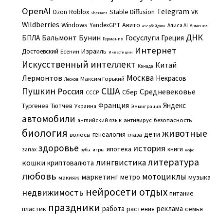
OpenAI
Telegram
Roblox
Stable Diffusion
Ozon
VK
SberJazz
Wildberries
Windows
Авито
YandexGPT
Алиса AI
Армения
Азербайджан
ДНК
Бальмонт
Бунин
Госуслуги
БПЛА
Греция
Германия
Интернет
Израиль
Достоевский
Есенин
Инвестиции
Искусственный интеллект
Китай
Канада
Москва
Лермонтов
Некрасов
Максим Горький
Лесков
Пушкин
США
Россия
Средневековье
Сбер
СССР
Франция
Яндекс
Тургенев
Тютчев
Украина
Эммиграция
автомобили
английский язык
антивирус
безопасность
биология
животные
дети
генеалогия
волосы
глаза
здоровье
история
ипотека
книги
запах
игры
зубы
кофе
литература
лингвистика
кошки
криптовалюта
любовь
мотоциклы
маркетинг
метро
музыка
макияж
нейросети
отдых
недвижимость
питание
праздники
работа
реклама
пластик
растения
семья