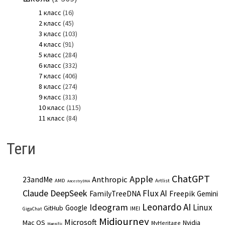
1 класс
(16)
2 класс
(45)
3 класс
(103)
4 класс
(91)
5 класс
(284)
6 класс
(332)
7 класс
(406)
8 класс
(274)
9 класс
(313)
10 класс
(115)
11 класс
(84)
Теги
ChatGPT
Apple
Anthropic
23andMe
AMD
Artlist
AncestryDNA
Claude
DeepSeek
Flux AI
Freepik
FamilyTreeDNA
Gemini
Leonardo AI
Ideogram
Linux
Google
GitHub
IMEI
GigaChat
Midjourney
Microsoft
Mac OS
Nvidia
MyHeritage
Magnific