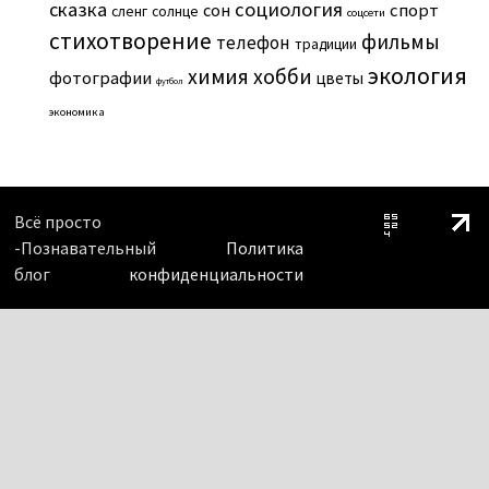
сказка
социология
сон
спорт
сленг
солнце
соцсети
стихотворение
фильмы
телефон
традиции
экология
химия
хобби
фотографии
цветы
футбол
экономика
Всё просто
-Познавательный
Политика
блог
конфиденциальности