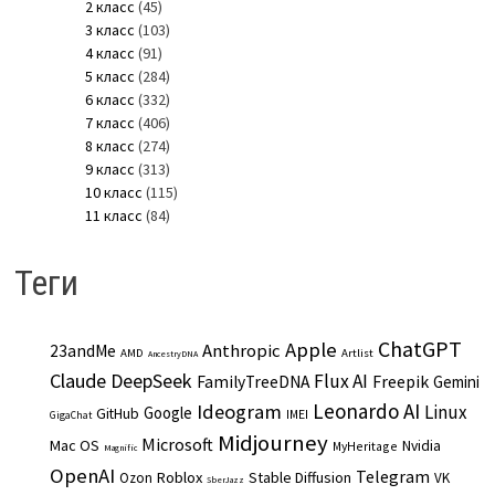
2 класс
(45)
3 класс
(103)
4 класс
(91)
5 класс
(284)
6 класс
(332)
7 класс
(406)
8 класс
(274)
9 класс
(313)
10 класс
(115)
11 класс
(84)
Теги
ChatGPT
Apple
Anthropic
23andMe
AMD
Artlist
AncestryDNA
Claude
DeepSeek
Flux AI
Freepik
FamilyTreeDNA
Gemini
Leonardo AI
Ideogram
Linux
Google
GitHub
IMEI
GigaChat
Midjourney
Microsoft
Mac OS
Nvidia
MyHeritage
Magnific
OpenAI
Telegram
Roblox
Stable Diffusion
Ozon
VK
SberJazz