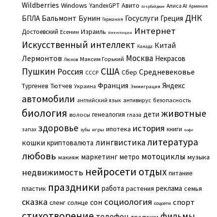
Wildberries
Windows
Авито
YandexGPT
Алиса AI
Армения
Азербайджан
ДНК
Бальмонт
Бунин
Госуслуги
БПЛА
Греция
Германия
Интернет
Израиль
Достоевский
Есенин
Инвестиции
Искусственный интеллект
Китай
Канада
Москва
Лермонтов
Некрасов
Максим Горький
Лесков
Пушкин
США
Россия
Средневековье
Сбер
СССР
Франция
Яндекс
Тургенев
Тютчев
Украина
Эммиграция
автомобили
английский язык
антивирус
безопасность
биология
животные
дети
генеалогия
волосы
глаза
здоровье
история
ипотека
книги
запах
игры
зубы
кофе
литература
лингвистика
кошки
криптовалюта
любовь
мотоциклы
маркетинг
метро
музыка
макияж
нейросети
отдых
недвижимость
питание
праздники
работа
реклама
пластик
растения
семья
сказка
социология
сон
спорт
сленг
солнце
соцсети
стихотворение
фильмы
телефон