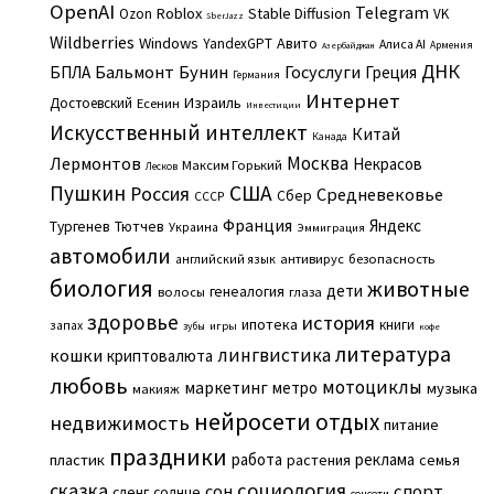
OpenAI
Telegram
Roblox
Stable Diffusion
Ozon
VK
SberJazz
Wildberries
Windows
Авито
YandexGPT
Алиса AI
Армения
Азербайджан
ДНК
Бальмонт
Бунин
Госуслуги
БПЛА
Греция
Германия
Интернет
Израиль
Достоевский
Есенин
Инвестиции
Искусственный интеллект
Китай
Канада
Москва
Лермонтов
Некрасов
Максим Горький
Лесков
Пушкин
США
Россия
Средневековье
Сбер
СССР
Франция
Яндекс
Тургенев
Тютчев
Украина
Эммиграция
автомобили
английский язык
антивирус
безопасность
биология
животные
дети
генеалогия
волосы
глаза
здоровье
история
ипотека
книги
запах
игры
зубы
кофе
литература
лингвистика
кошки
криптовалюта
любовь
мотоциклы
маркетинг
метро
музыка
макияж
нейросети
отдых
недвижимость
питание
праздники
работа
реклама
пластик
растения
семья
сказка
социология
сон
спорт
сленг
солнце
соцсети