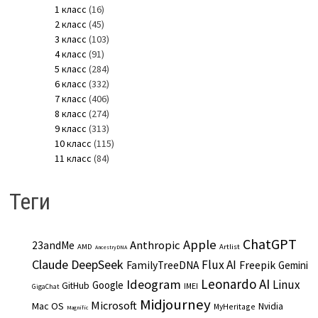
1 класс
(16)
2 класс
(45)
3 класс
(103)
4 класс
(91)
5 класс
(284)
6 класс
(332)
7 класс
(406)
8 класс
(274)
9 класс
(313)
10 класс
(115)
11 класс
(84)
Теги
ChatGPT
Apple
Anthropic
23andMe
AMD
Artlist
AncestryDNA
Claude
DeepSeek
Flux AI
Freepik
FamilyTreeDNA
Gemini
Leonardo AI
Ideogram
Linux
Google
GitHub
IMEI
GigaChat
Midjourney
Microsoft
Mac OS
Nvidia
MyHeritage
Magnific