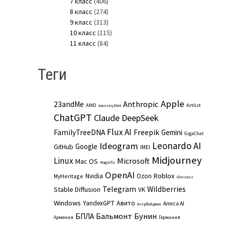
7 класс
(406)
8 класс
(274)
9 класс
(313)
10 класс
(115)
11 класс
(84)
Теги
Apple
Anthropic
23andMe
AMD
Artlist
AncestryDNA
ChatGPT
Claude
DeepSeek
Flux AI
Freepik
FamilyTreeDNA
Gemini
GigaChat
Leonardo AI
Ideogram
Google
GitHub
IMEI
Midjourney
Linux
Microsoft
Mac OS
Magnific
OpenAI
Roblox
Nvidia
Ozon
MyHeritage
SberJazz
Telegram
Wildberries
Stable Diffusion
VK
Windows
Авито
YandexGPT
Алиса AI
Азербайджан
Бальмонт
Бунин
БПЛА
Армения
Германия