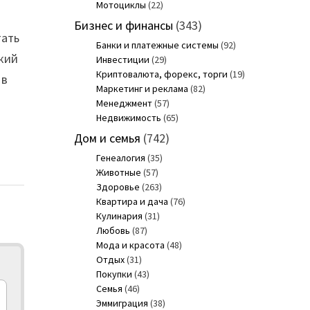
Мотоциклы
(22)
Бизнес и финансы
(343)
тать
Банки и платежные системы
(92)
кий
Инвестиции
(29)
Криптовалюта, форекс, торги
(19)
 в
Маркетинг и реклама
(82)
а
Менеджмент
(57)
Недвижимость
(65)
Дом и семья
(742)
Генеалогия
(35)
Животные
(57)
Здоровье
(263)
Квартира и дача
(76)
Кулинария
(31)
Любовь
(87)
Мода и красота
(48)
Отдых
(31)
Покупки
(43)
Семья
(46)
Эммиграция
(38)