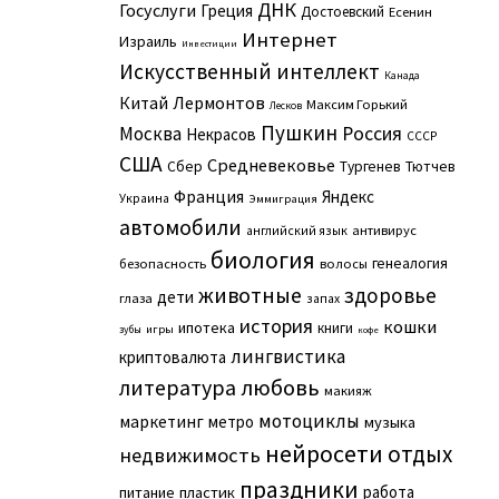
ДНК
Госуслуги
Греция
Достоевский
Есенин
Интернет
Израиль
Инвестиции
Искусственный интеллект
Канада
Китай
Лермонтов
Максим Горький
Лесков
Пушкин
Москва
Россия
Некрасов
СССР
США
Средневековье
Сбер
Тургенев
Тютчев
Франция
Яндекс
Украина
Эммиграция
автомобили
английский язык
антивирус
биология
генеалогия
безопасность
волосы
животные
здоровье
дети
глаза
запах
история
кошки
ипотека
книги
игры
зубы
кофе
лингвистика
криптовалюта
литература
любовь
макияж
мотоциклы
маркетинг
метро
музыка
нейросети
отдых
недвижимость
праздники
работа
питание
пластик