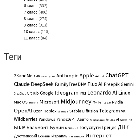
6 класс
(332)
7 класс
(406)
8 класс
(274)
9 класс
(313)
10 класс
(115)
11 класс
(84)
Теги
ChatGPT
Apple
Anthropic
23andMe
AMD
Artlist
AncestryDNA
Claude
DeepSeek
Flux AI
Freepik
FamilyTreeDNA
Gemini
Leonardo AI
Ideogram
Linux
Google
GitHub
IMEI
GigaChat
Midjourney
Microsoft
Mac OS
Nvidia
MyHeritage
Magnific
OpenAI
Telegram
Roblox
Stable Diffusion
Ozon
VK
SberJazz
Wildberries
Windows
Авито
YandexGPT
Алиса AI
Армения
Азербайджан
ДНК
Бальмонт
Бунин
Госуслуги
БПЛА
Греция
Германия
Интернет
Израиль
Достоевский
Есенин
Инвестиции