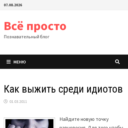
Перейти
07.08.2026
к
содержимому
Всё просто
Познавательный блог
МЕНЮ
Как выжить среди идиотов
01.03.2011
Найдите новую точку
равновесия. Для того чтобы