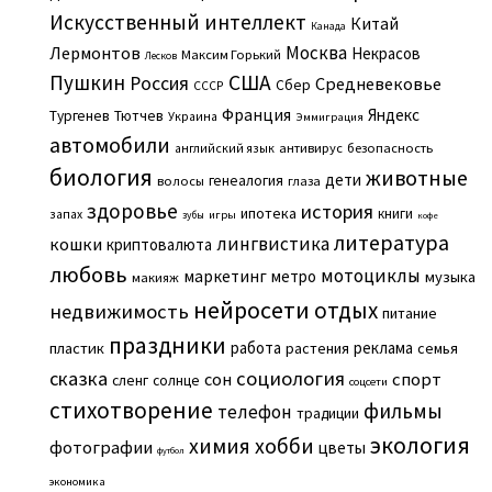
Искусственный интеллект
Китай
Канада
Москва
Лермонтов
Некрасов
Максим Горький
Лесков
Пушкин
США
Россия
Средневековье
Сбер
СССР
Франция
Яндекс
Тургенев
Тютчев
Украина
Эммиграция
автомобили
английский язык
антивирус
безопасность
биология
животные
дети
генеалогия
волосы
глаза
здоровье
история
ипотека
книги
запах
игры
зубы
кофе
литература
лингвистика
кошки
криптовалюта
любовь
мотоциклы
маркетинг
метро
музыка
макияж
нейросети
отдых
недвижимость
питание
праздники
работа
реклама
пластик
растения
семья
сказка
социология
сон
спорт
сленг
солнце
соцсети
стихотворение
фильмы
телефон
традиции
экология
химия
хобби
фотографии
цветы
футбол
экономика