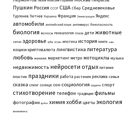
Максим Горький
Лесков
Пушкин
США
Россия
Средневековье
Сбер
СССР
Франция
Яндекс
Тургенев
Тютчев
Украина
Эммиграция
автомобили
английский язык
антивирус
безопасность
биология
животные
дети
генеалогия
волосы
глаза
здоровье
история
ипотека
книги
запах
игры
зубы
кофе
литература
лингвистика
кошки
криптовалюта
любовь
мотоциклы
маркетинг
метро
музыка
макияж
нейросети
отдых
недвижимость
питание
праздники
работа
реклама
пластик
растения
семья
сказка
социология
сон
спорт
сленг
солнце
соцсети
стихотворение
фильмы
телефон
традиции
экология
химия
хобби
фотографии
цветы
футбол
экономика