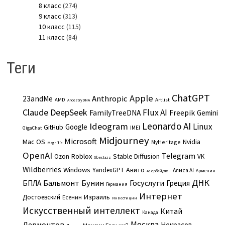
8 класс
(274)
9 класс
(313)
10 класс
(115)
11 класс
(84)
Теги
ChatGPT
Apple
Anthropic
23andMe
AMD
Artlist
AncestryDNA
Claude
DeepSeek
Flux AI
Freepik
FamilyTreeDNA
Gemini
Leonardo AI
Ideogram
Linux
Google
GitHub
IMEI
GigaChat
Midjourney
Microsoft
Mac OS
Nvidia
MyHeritage
Magnific
OpenAI
Telegram
Roblox
Stable Diffusion
Ozon
VK
SberJazz
Wildberries
Windows
Авито
YandexGPT
Алиса AI
Армения
Азербайджан
ДНК
Бальмонт
Бунин
Госуслуги
БПЛА
Греция
Германия
Интернет
Израиль
Достоевский
Есенин
Инвестиции
Искусственный интеллект
Китай
Канада
Москва
Лермонтов
Некрасов