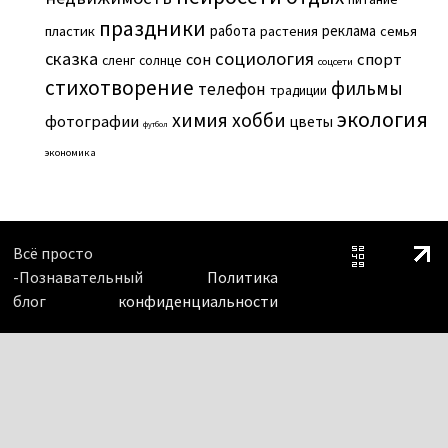
праздники
работа
реклама
пластик
растения
семья
сказка
социология
сон
спорт
сленг
солнце
соцсети
стихотворение
фильмы
телефон
традиции
экология
химия
хобби
фотографии
цветы
футбол
экономика
Всё просто
-Познавательный
Политика
блог
конфиденциальности