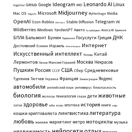
Leonardo AI
Ideogram
Linux
Google
GitHub
IMEI
GigaChat
Midjourney
Microsoft
Mac OS
Nvidia
MyHeritage
Magnific
OpenAI
Telegram
Roblox
Stable Diffusion
Ozon
VK
SberJazz
Wildberries
Windows
Авито
YandexGPT
Алиса AI
Армения
Азербайджан
ДНК
Бальмонт
Бунин
Госуслуги
БПЛА
Греция
Германия
Интернет
Израиль
Достоевский
Есенин
Инвестиции
Искусственный интеллект
Китай
Канада
Москва
Лермонтов
Некрасов
Максим Горький
Лесков
Пушкин
США
Россия
Средневековье
Сбер
СССР
Франция
Яндекс
Тургенев
Тютчев
Украина
Эммиграция
автомобили
английский язык
антивирус
безопасность
биология
животные
дети
генеалогия
волосы
глаза
здоровье
история
ипотека
книги
запах
игры
зубы
кофе
литература
лингвистика
кошки
криптовалюта
любовь
мотоциклы
маркетинг
метро
музыка
макияж
нейросети
отдых
недвижимость
питание