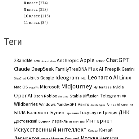
8 класс
(274)
9 класс
(313)
10 класс
(115)
11 класс
(84)
Теги
ChatGPT
Apple
Anthropic
23andMe
AMD
Artlist
AncestryDNA
Claude
DeepSeek
Flux AI
Freepik
FamilyTreeDNA
Gemini
Leonardo AI
Ideogram
Linux
Google
GitHub
IMEI
GigaChat
Midjourney
Microsoft
Mac OS
Nvidia
MyHeritage
Magnific
OpenAI
Telegram
Roblox
Stable Diffusion
Ozon
VK
SberJazz
Wildberries
Windows
Авито
YandexGPT
Алиса AI
Армения
Азербайджан
ДНК
Бальмонт
Бунин
Госуслуги
БПЛА
Греция
Германия
Интернет
Израиль
Достоевский
Есенин
Инвестиции
Искусственный интеллект
Китай
Канада
Москва
Лермонтов
Некрасов
Максим Горький
Лесков