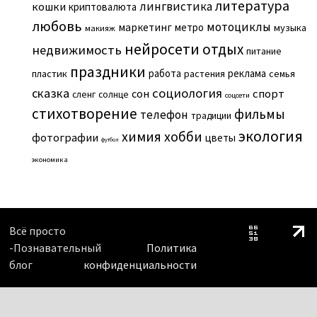
литература
лингвистика
кошки
криптовалюта
любовь
мотоциклы
маркетинг
метро
музыка
макияж
нейросети
отдых
недвижимость
питание
праздники
работа
реклама
пластик
растения
семья
сказка
социология
сон
спорт
сленг
солнце
соцсети
стихотворение
фильмы
телефон
традиции
экология
химия
хобби
фотографии
цветы
футбол
экономика
Всё просто
-Познавательный
Политика
блог
конфиденциальности