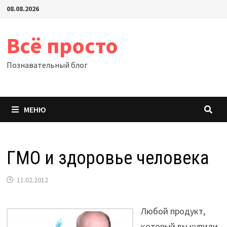
Перейти
08.08.2026
к
содержимому
Всё просто
Познавательный блог
МЕНЮ
ГМО и здоровье человека
11.02.2012
Любой продукт,
который вы купили,