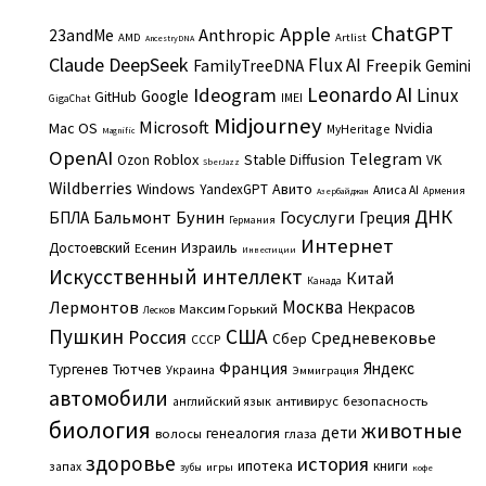
ChatGPT
Apple
Anthropic
23andMe
AMD
Artlist
AncestryDNA
Claude
DeepSeek
Flux AI
Freepik
FamilyTreeDNA
Gemini
Leonardo AI
Ideogram
Linux
Google
GitHub
IMEI
GigaChat
Midjourney
Microsoft
Mac OS
Nvidia
MyHeritage
Magnific
OpenAI
Telegram
Roblox
Stable Diffusion
Ozon
VK
SberJazz
Wildberries
Windows
Авито
YandexGPT
Алиса AI
Армения
Азербайджан
ДНК
Бальмонт
Бунин
Госуслуги
БПЛА
Греция
Германия
Интернет
Израиль
Достоевский
Есенин
Инвестиции
Искусственный интеллект
Китай
Канада
Москва
Лермонтов
Некрасов
Максим Горький
Лесков
Пушкин
США
Россия
Средневековье
Сбер
СССР
Франция
Яндекс
Тургенев
Тютчев
Украина
Эммиграция
автомобили
английский язык
антивирус
безопасность
биология
животные
дети
генеалогия
волосы
глаза
здоровье
история
ипотека
книги
запах
игры
зубы
кофе