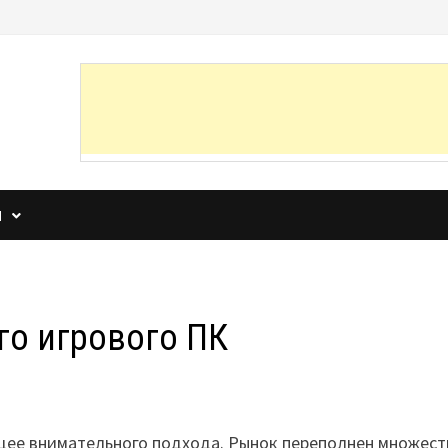
И
го игрового ПК
щее внимательного подхода. Рынок переполнен множес