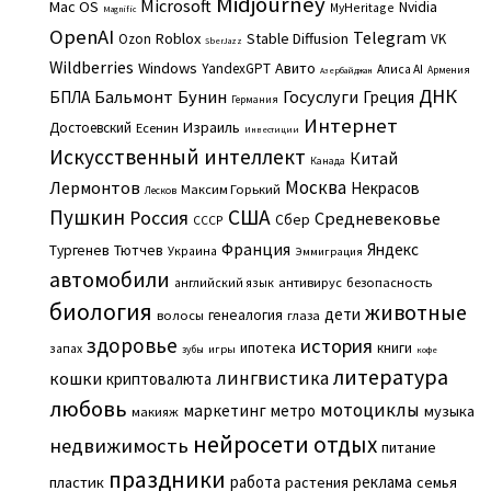
Midjourney
Microsoft
Mac OS
Nvidia
MyHeritage
Magnific
OpenAI
Telegram
Roblox
Stable Diffusion
Ozon
VK
SberJazz
Wildberries
Windows
Авито
YandexGPT
Алиса AI
Армения
Азербайджан
ДНК
Бальмонт
Бунин
Госуслуги
БПЛА
Греция
Германия
Интернет
Израиль
Достоевский
Есенин
Инвестиции
Искусственный интеллект
Китай
Канада
Москва
Лермонтов
Некрасов
Максим Горький
Лесков
Пушкин
США
Россия
Средневековье
Сбер
СССР
Франция
Яндекс
Тургенев
Тютчев
Украина
Эммиграция
автомобили
английский язык
антивирус
безопасность
биология
животные
дети
генеалогия
волосы
глаза
здоровье
история
ипотека
книги
запах
игры
зубы
кофе
литература
лингвистика
кошки
криптовалюта
любовь
мотоциклы
маркетинг
метро
музыка
макияж
нейросети
отдых
недвижимость
питание
праздники
работа
реклама
пластик
растения
семья