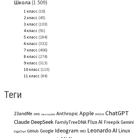
Школа
(1 509)
1 класс
(16)
2 класс
(45)
3 класс
(103)
4 класс
(91)
5 класс
(284)
6 класс
(332)
7 класс
(406)
8 класс
(274)
9 класс
(313)
10 класс
(115)
11 класс
(84)
Теги
ChatGPT
Apple
Anthropic
23andMe
AMD
Artlist
AncestryDNA
Claude
DeepSeek
Flux AI
Freepik
FamilyTreeDNA
Gemini
Leonardo AI
Ideogram
Linux
Google
GitHub
IMEI
GigaChat