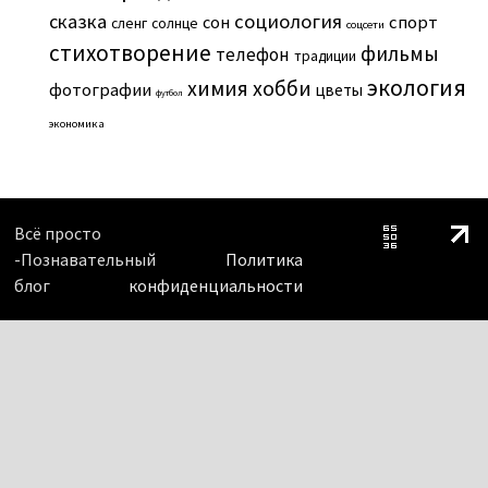
сказка
социология
сон
спорт
сленг
солнце
соцсети
стихотворение
фильмы
телефон
традиции
экология
химия
хобби
фотографии
цветы
футбол
экономика
Всё просто
-Познавательный
Политика
блог
конфиденциальности