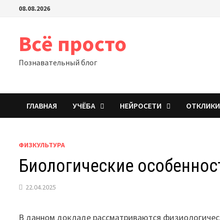
Перейти
08.08.2026
к
содержимому
Всё просто
Познавательный блог
ГЛАВНАЯ
УЧЁБА
НЕЙРОСЕТИ
ОТКЛИК
ФИЗКУЛЬТУРА
Биологические особенност
22.04.2025
В данном докладе рассматриваются физиологическ