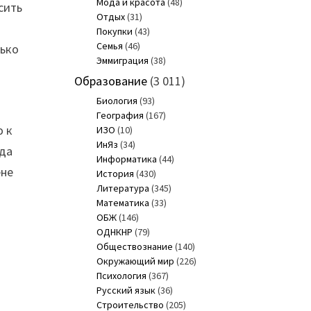
Мода и красота
(48)
сить
Отдых
(31)
Покупки
(43)
Семья
(46)
лько
Эммиграция
(38)
Образование
(3 011)
Биология
(93)
География
(167)
ю к
ИЗО
(10)
ИнЯз
(34)
гда
Информатика
(44)
ене
История
(430)
Литература
(345)
Математика
(33)
ОБЖ
(146)
ОДНКНР
(79)
Обществознание
(140)
Окружающий мир
(226)
Психология
(367)
Русский язык
(36)
Строительство
(205)