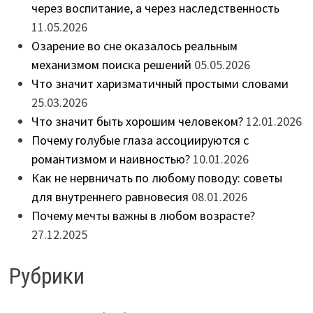
через воспитание, а через наследственность
11.05.2026
Озарение во сне оказалось реальным
механизмом поиска решений
05.05.2026
Что значит харизматичный простыми словами
25.03.2026
Что значит быть хорошим человеком?
12.01.2026
Почему голубые глаза ассоциируются с
романтизмом и наивностью?
10.01.2026
Как не нервничать по любому поводу: советы
для внутреннего равновесия
08.01.2026
Почему мечты важны в любом возрасте?
27.12.2025
Рубрики