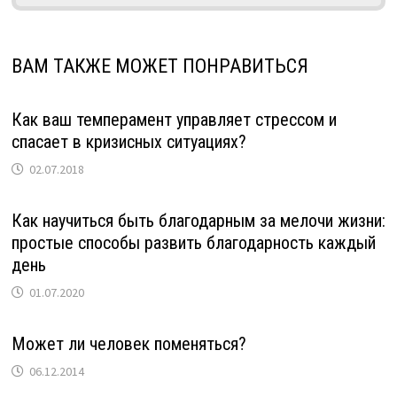
ВАМ ТАКЖЕ МОЖЕТ ПОНРАВИТЬСЯ
Как ваш темперамент управляет стрессом и
спасает в кризисных ситуациях?
02.07.2018
Как научиться быть благодарным за мелочи жизни:
простые способы развить благодарность каждый
день
01.07.2020
Может ли человек поменяться?
06.12.2014