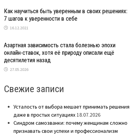
Как научиться быть уверенным в своих решениях:
7 шагов к уверенности в себе
16.12.2021
Азартная зависимость стала болезнью эпохи
онлайн-ставок, хотя её природу описали ещё
десятилетия назад
27.05.2026
Свежие записи
Усталость от выбора мешает принимать решения
даже в простых ситуациях
18.07.2026
Синдром самозванки: почему женщинам сложно
признавать свои успехи и профессионализм