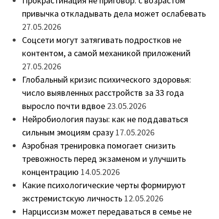
Прокрастинация не приговор: с возрастом
привычка откладывать дела может ослабевать
27.05.2026
Соцсети могут затягивать подростков не
контентом, а самой механикой приложений
27.05.2026
Глобальный кризис психического здоровья:
число выявленных расстройств за 33 года
выросло почти вдвое
23.05.2026
Нейробиология паузы: как не поддаваться
сильным эмоциям сразу
17.05.2026
Аэробная тренировка помогает снизить
тревожность перед экзаменом и улучшить
концентрацию
14.05.2026
Какие психологические черты формируют
экстремистскую личность
12.05.2026
Нарциссизм может передаваться в семье не