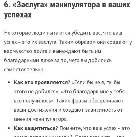
6. «Заслуга» манипулятора в ваших
успехах
Некоторые люди пытаются убедить вас, что ваш
успех – это их заслуга. Таким образом они создают у
вас чувство долга и вынуждают быть им
благодарными даже за то, чего вы добились
самостоятельно.
Как это проявляется?
«Если бы не я, ты бы
этого не добился», «Это благодаря мне у тебя
всё получилось». Такие фразы обесценивают
ваши достижения и создают зависимость от
мнения манипулятора.
Как защититься?
Помните, что ваш успех – это