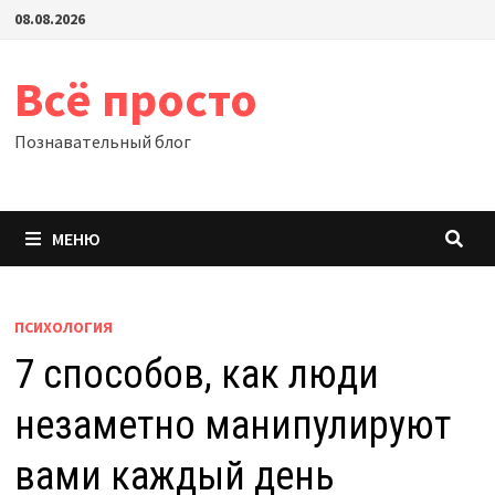
Перейти
08.08.2026
к
содержимому
Всё просто
Познавательный блог
МЕНЮ
ПСИХОЛОГИЯ
7 способов, как люди
незаметно манипулируют
вами каждый день