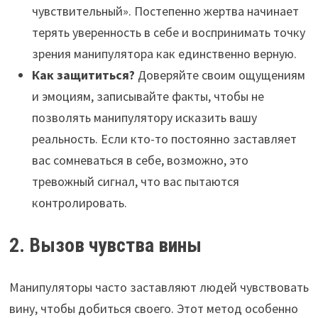
чувствительный». Постепенно жертва начинает
терять уверенность в себе и воспринимать точку
зрения манипулятора как единственно верную.
Как защититься?
Доверяйте своим ощущениям
и эмоциям, записывайте факты, чтобы не
позволять манипулятору исказить вашу
реальность. Если кто-то постоянно заставляет
вас сомневаться в себе, возможно, это
тревожный сигнал, что вас пытаются
контролировать.
2. Вызов чувства вины
Манипуляторы часто заставляют людей чувствовать
вину, чтобы добиться своего. Этот метод особенно