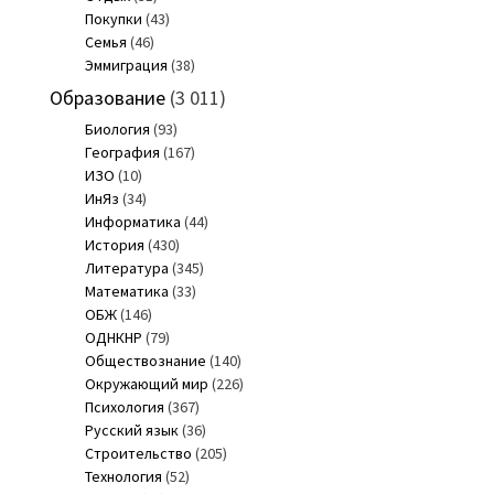
Покупки
(43)
Семья
(46)
Эммиграция
(38)
Образование
(3 011)
Биология
(93)
География
(167)
ИЗО
(10)
ИнЯз
(34)
Информатика
(44)
История
(430)
Литература
(345)
Математика
(33)
ОБЖ
(146)
ОДНКНР
(79)
Обществознание
(140)
Окружающий мир
(226)
Психология
(367)
Русский язык
(36)
Строительство
(205)
Технология
(52)