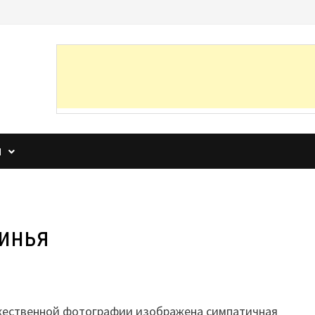
И
винья
жественной фотографии изображена симпатичная