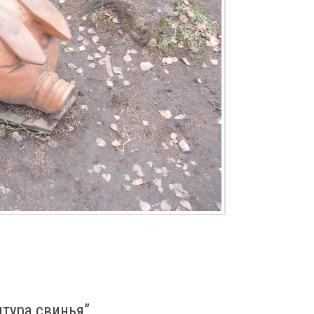
птура свинья
”