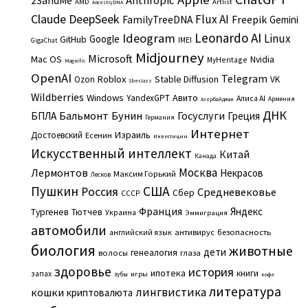
Anthropic
23andMe
AMD
Artlist
AncestryDNA
Claude
DeepSeek
Flux AI
Freepik
FamilyTreeDNA
Gemini
Leonardo AI
Ideogram
Linux
Google
GitHub
IMEI
GigaChat
Midjourney
Microsoft
Mac OS
Nvidia
MyHeritage
Magnific
OpenAI
Telegram
Roblox
Stable Diffusion
Ozon
VK
SberJazz
Wildberries
Windows
Авито
YandexGPT
Алиса AI
Армения
Азербайджан
ДНК
Бальмонт
Бунин
Госуслуги
БПЛА
Греция
Германия
Интернет
Израиль
Достоевский
Есенин
Инвестиции
Искусственный интеллект
Китай
Канада
Москва
Лермонтов
Некрасов
Максим Горький
Лесков
Пушкин
США
Россия
Средневековье
Сбер
СССР
Франция
Яндекс
Тургенев
Тютчев
Украина
Эммиграция
автомобили
английский язык
антивирус
безопасность
биология
животные
дети
генеалогия
волосы
глаза
здоровье
история
ипотека
книги
запах
игры
зубы
кофе
литература
лингвистика
кошки
криптовалюта