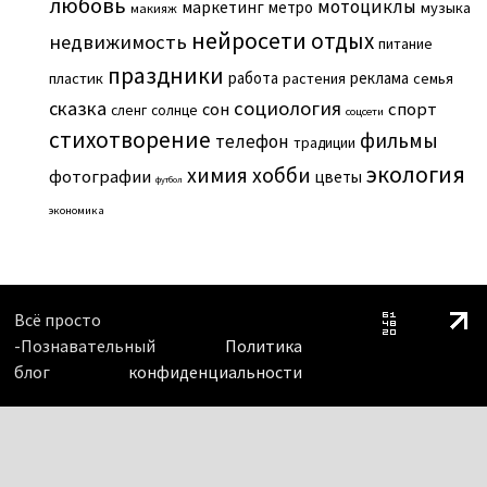
любовь
мотоциклы
маркетинг
метро
музыка
макияж
нейросети
отдых
недвижимость
питание
праздники
работа
реклама
пластик
растения
семья
сказка
социология
сон
спорт
сленг
солнце
соцсети
стихотворение
фильмы
телефон
традиции
экология
химия
хобби
фотографии
цветы
футбол
экономика
Всё просто
-Познавательный
Политика
блог
конфиденциальности