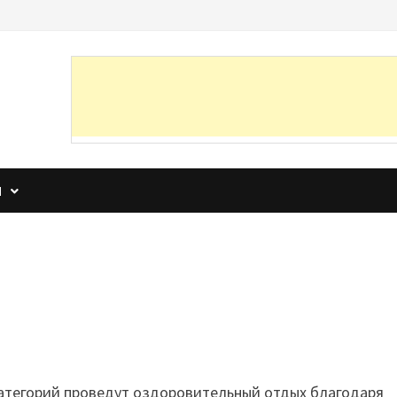
И
атегорий проведут оздоровительный отдых благодаря