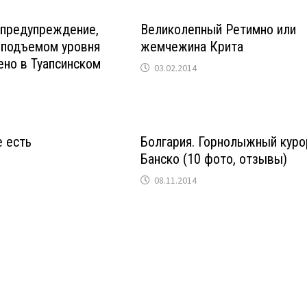
 предупреждение,
Великолепный Ретимно или
 подъемом уровня
жемчежина Крита
ено в Туапсинском
03.02.2014
е есть
Болгария. Горнолыжный куро
Банско (10 фото, отзывы)
08.11.2014