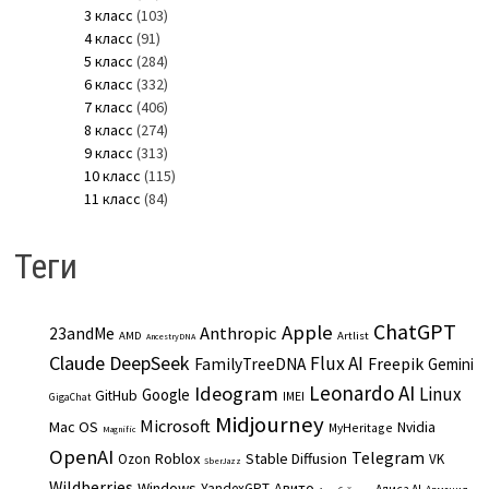
3 класс
(103)
4 класс
(91)
5 класс
(284)
6 класс
(332)
7 класс
(406)
8 класс
(274)
9 класс
(313)
10 класс
(115)
11 класс
(84)
Теги
ChatGPT
Apple
Anthropic
23andMe
AMD
Artlist
AncestryDNA
Claude
DeepSeek
Flux AI
Freepik
FamilyTreeDNA
Gemini
Leonardo AI
Ideogram
Linux
Google
GitHub
IMEI
GigaChat
Midjourney
Microsoft
Mac OS
Nvidia
MyHeritage
Magnific
OpenAI
Telegram
Roblox
Stable Diffusion
Ozon
VK
SberJazz
Wildberries
Windows
Авито
YandexGPT
Алиса AI