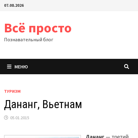
Перейти
07.08.2026
к
содержимому
Всё просто
Познавательный блог
МЕНЮ
ТУРИЗМ
Дананг, Вьетнам
05.01.2015
Дананг
— третий