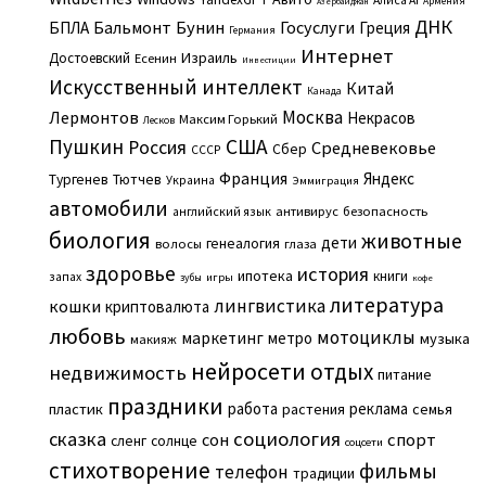
Армения
Азербайджан
ДНК
Бальмонт
Бунин
Госуслуги
БПЛА
Греция
Германия
Интернет
Израиль
Достоевский
Есенин
Инвестиции
Искусственный интеллект
Китай
Канада
Москва
Лермонтов
Некрасов
Максим Горький
Лесков
Пушкин
США
Россия
Средневековье
Сбер
СССР
Франция
Яндекс
Тургенев
Тютчев
Украина
Эммиграция
автомобили
английский язык
антивирус
безопасность
биология
животные
дети
генеалогия
волосы
глаза
здоровье
история
ипотека
книги
запах
игры
зубы
кофе
литература
лингвистика
кошки
криптовалюта
любовь
мотоциклы
маркетинг
метро
музыка
макияж
нейросети
отдых
недвижимость
питание
праздники
работа
реклама
пластик
растения
семья
сказка
социология
сон
спорт
сленг
солнце
соцсети
стихотворение
фильмы
телефон
традиции